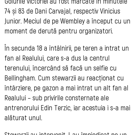
Golurile victoriei au fost marcate în minutele
74 și 83 de Dani Carvajal, respectiv Vinicius
Junior. Meciul de pe Wembley a început cu un
moment de derută pentru organizatori.
În secunda 18 a întâlnirii, pe teren a intrat un
fan al Realului, care s-a dus la centrul
terenului, încercând să facă un selfie cu
Bellingham. Cum stewarzii au reacţionat cu
întârziere, pe gazon a mai intrat un alt fan al
Realului – sub privirile consternate ale
antrenorului Edin Terzic, iar acestuia i s-a mai
alăturat unul.
Stewarzii au intervenit, l-au împiedicat pe un