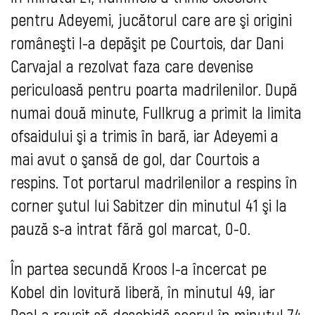
pentru Adeyemi, jucătorul care are şi origini
româneşti l-a depăşit pe Courtois, dar Dani
Carvajal a rezolvat faza care devenise
periculoasă pentru poarta madrilenilor. După
numai două minute, Fullkrug a primit la limita
ofsaidului şi a trimis în bară, iar Adeyemi a
mai avut o şansă de gol, dar Courtois a
respins. Tot portarul madrilenilor a respins în
corner şutul lui Sabitzer din minutul 41 şi la
pauză s-a intrat fără gol marcat, 0-0.
În partea secundă Kroos l-a încercat pe
Kobel din lovitură liberă, în minutul 49, iar
Real a reuşit să deschidă scorul în minutul 74,