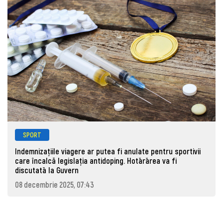
SPORT
Indemnizațiile viagere ar putea fi anulate pentru sportivii
care încalcă legislația antidoping. Hotǎrǎrea va fi
discutatǎ la Guvern
08 decembrie 2025, 07:43