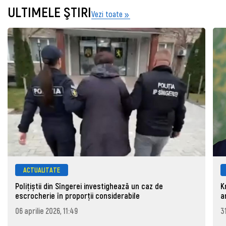
ULTIMELE ŞTIRI
Vezi toate
ACTUALITATE
Polițiștii din Sîngerei investighează un caz de
K
escrocherie în proporții considerabile
a
06 aprilie 2026, 11:49
3