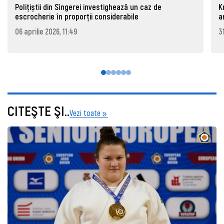
Polițiștii din Sîngerei investighează un caz de
K
escrocherie în proporții considerabile
a
06 aprilie 2026, 11:49
3
CITEŞTE ŞI..
Vezi toate