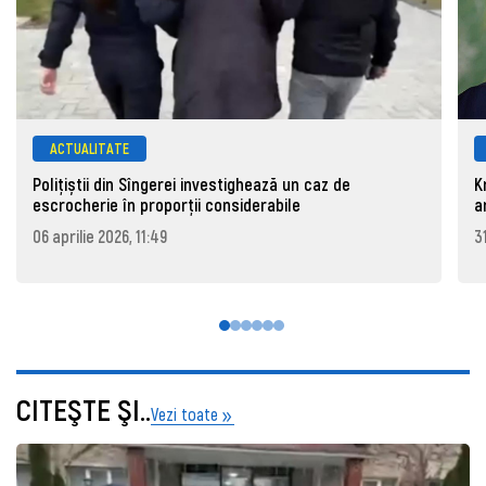
ACTUALITATE
Polițiștii din Sîngerei investighează un caz de
K
escrocherie în proporții considerabile
a
06 aprilie 2026, 11:49
3
CITEŞTE ŞI..
Vezi toate