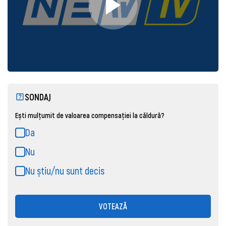
SONDAJ
Ești mulțumit de valoarea compensației la căldură?
Da
Nu
Nu știu/nu sunt decis
VOTEAZĂ