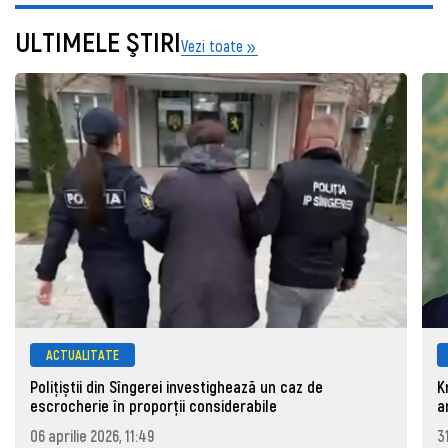
ULTIMELE ŞTIRI
Vezi toate
ACTUALITATE
Polițiștii din Sîngerei investighează un caz de
K
escrocherie în proporții considerabile
a
06 aprilie 2026, 11:49
3