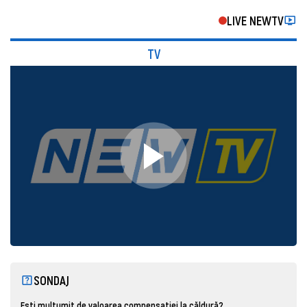
LIVE NEWTV
TV
SONDAJ
Ești mulțumit de valoarea compensației la căldură?