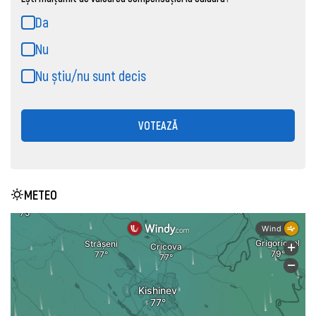
Da
Nu
Nu știu/nu sunt decis
VOTEAZĂ
METEO