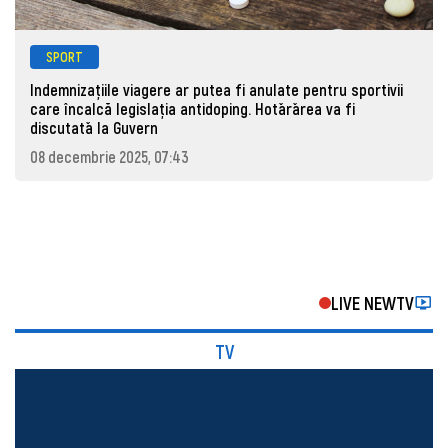
SPORT
Indemnizațiile viagere ar putea fi anulate pentru sportivii
care încalcă legislația antidoping. Hotǎrǎrea va fi
discutatǎ la Guvern
08 decembrie 2025, 07:43
LIVE NEWTV
TV