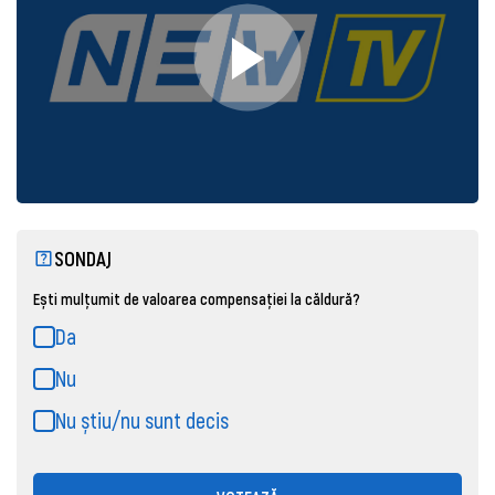
SONDAJ
Ești mulțumit de valoarea compensației la căldură?
Da
Nu
Nu știu/nu sunt decis