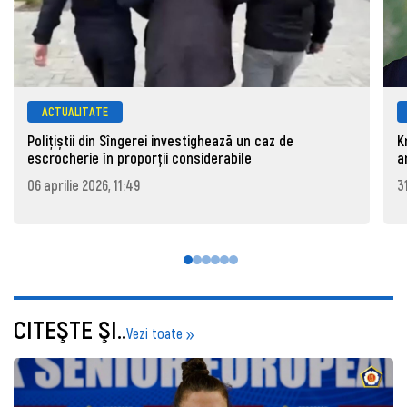
ACTUALITATE
Polițiștii din Sîngerei investighează un caz de
K
escrocherie în proporții considerabile
a
06 aprilie 2026, 11:49
3
CITEŞTE ŞI..
Vezi toate