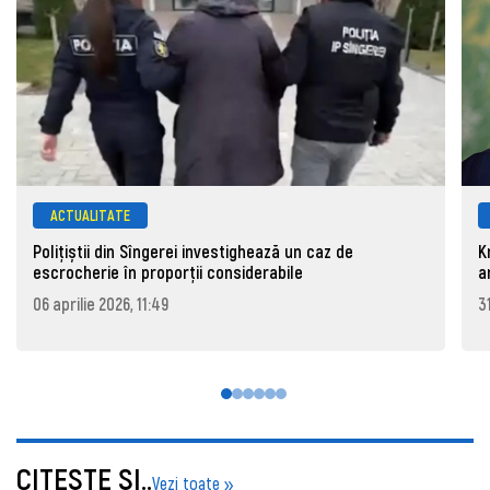
ACTUALITATE
Polițiștii din Sîngerei investighează un caz de
K
escrocherie în proporții considerabile
a
06 aprilie 2026, 11:49
3
CITEŞTE ŞI..
Vezi toate