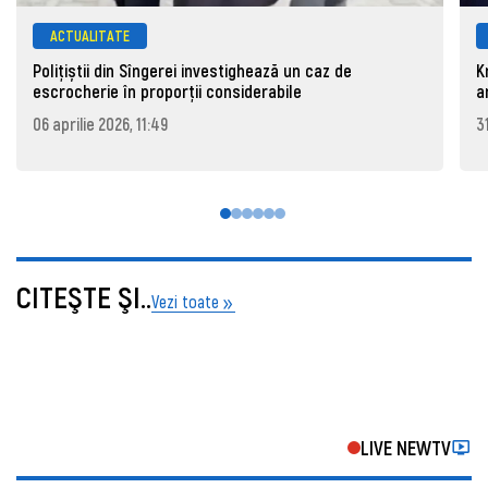
ACTUALITATE
Polițiștii din Sîngerei investighează un caz de
K
escrocherie în proporții considerabile
a
06 aprilie 2026, 11:49
3
CITEŞTE ŞI..
Vezi toate
LIVE NEWTV