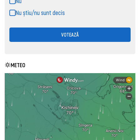
Nu
Nu știu/nu sunt decis
VOTEAZĂ
METEO