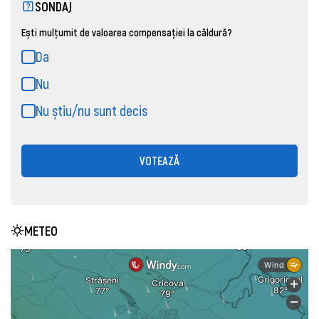
SONDAJ
Ești mulțumit de valoarea compensației la căldură?
Da
Nu
Nu știu/nu sunt decis
VOTEAZĂ
METEO