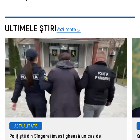
ULTIMELE ŞTIRI
Vezi toate
ACTUALITATE
Polițiștii din Sîngerei investighează un caz de
K