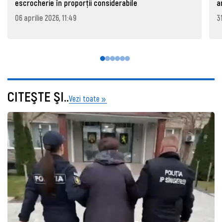
escrocherie în proporții considerabile
a
06 aprilie 2026, 11:49
3
CITEŞTE ŞI..
Vezi toate