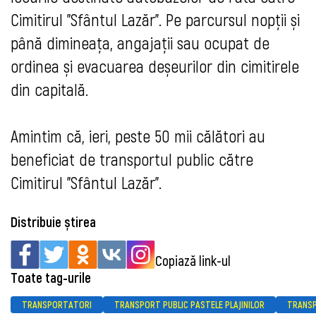
Cimitirul "Sfântul Lazăr". Pe parcursul nopții și
până dimineața, angajații sau ocupat de
ordinea și evacuarea deșeurilor din cimitirele
din capitală.
Amintim că, ieri, peste 50 mii călători au
beneficiat de transportul public către
Cimitirul "Sfântul Lazăr".
Distribuie știrea
Copiază link-ul
Toate tag-urile
TRANSPORTATORI
TRANSPORT PUBLIC PASTELE PLAJINILOR
TRANSP