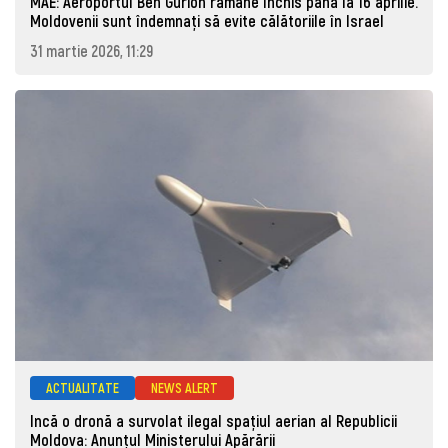
MAE: Aeroportul Ben Gurion rămâne închis până la 16 aprilie.
Moldovenii sunt îndemnați să evite călătoriile în Israel
31 martie 2026, 11:29
ACTUALITATE
NEWS ALERT
Incă o dronă a survolat ilegal spațiul aerian al Republicii
Moldova: Anunţul Ministerului Apărării