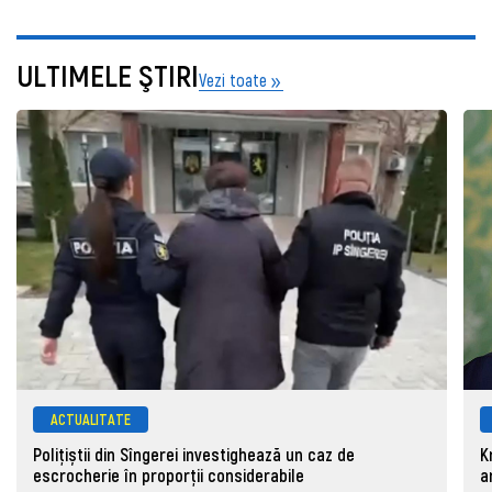
ULTIMELE ŞTIRI
Vezi toate
ACTUALITATE
Polițiștii din Sîngerei investighează un caz de
K
escrocherie în proporții considerabile
a