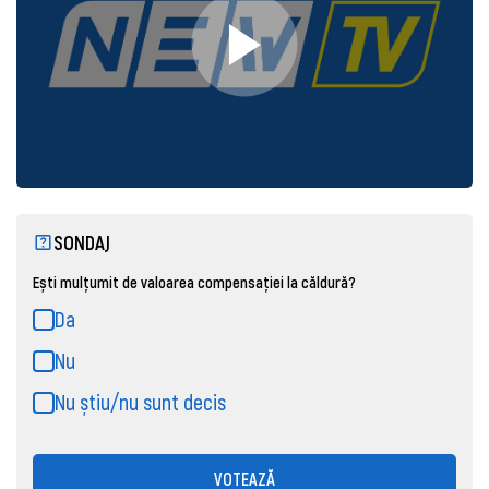
SONDAJ
Ești mulțumit de valoarea compensației la căldură?
Da
Nu
Nu știu/nu sunt decis
VOTEAZĂ