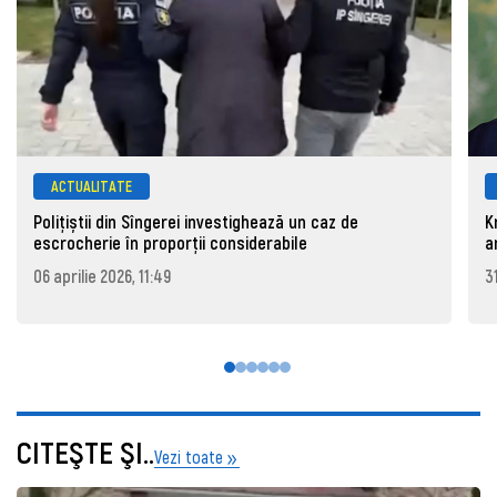
ACTUALITATE
Polițiștii din Sîngerei investighează un caz de
K
escrocherie în proporții considerabile
a
06 aprilie 2026, 11:49
3
CITEŞTE ŞI..
Vezi toate