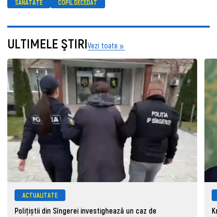
SANATATE
COPIL DECEDAT
ULTIMELE ŞTIRI
Vezi toate
ACTUALITATE
Polițiștii din Sîngerei investighează un caz de
K