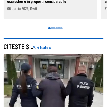
escrocherie în proporții considerabile
a
06 aprilie 2026, 11:49
3
CITEŞTE ŞI..
Vezi toate