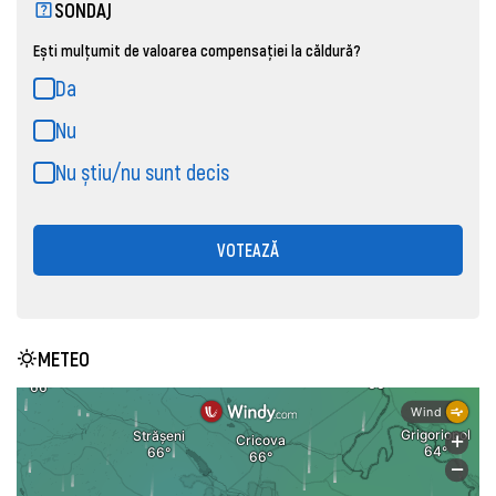
SONDAJ
Ești mulțumit de valoarea compensației la căldură?
Da
Nu
Nu știu/nu sunt decis
VOTEAZĂ
METEO