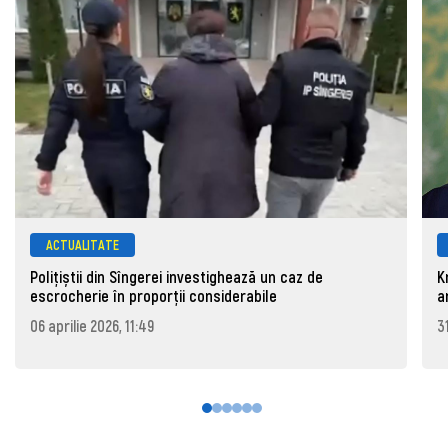
ACTUALITATE
Polițiștii din Sîngerei investighează un caz de
K
escrocherie în proporții considerabile
a
06 aprilie 2026, 11:49
3