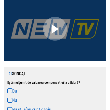
SONDAJ
Ești mulțumit de valoarea compensației la căldură?
Da
Nu
Nu știu/nu sunt decis