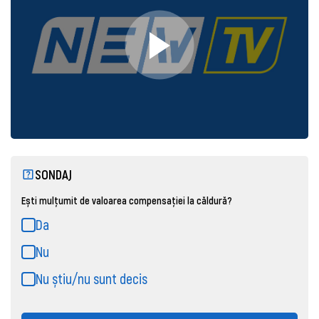
SONDAJ
Ești mulțumit de valoarea compensației la căldură?
Da
Nu
Nu știu/nu sunt decis