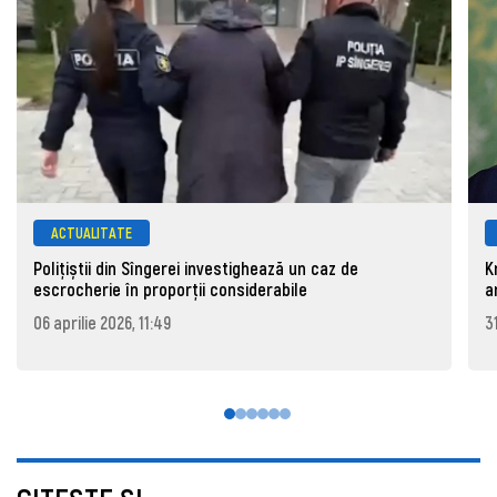
ACTUALITATE
Polițiștii din Sîngerei investighează un caz de
K
escrocherie în proporții considerabile
a
06 aprilie 2026, 11:49
3