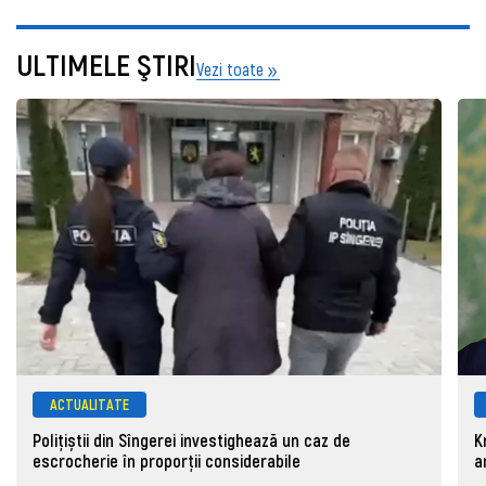
ULTIMELE ŞTIRI
Vezi toate
ACTUALITATE
Polițiștii din Sîngerei investighează un caz de
K
escrocherie în proporții considerabile
a