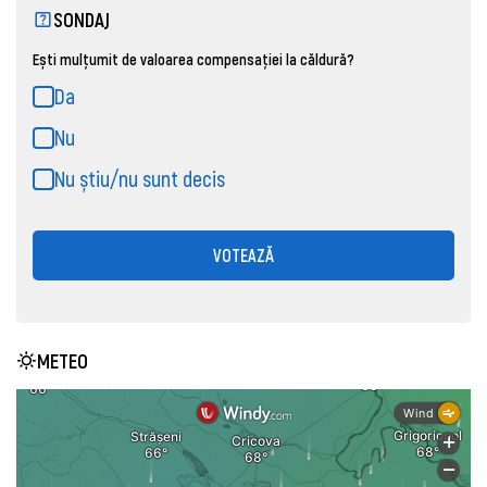
SONDAJ
Ești mulțumit de valoarea compensației la căldură?
Da
Nu
Nu știu/nu sunt decis
VOTEAZĂ
METEO