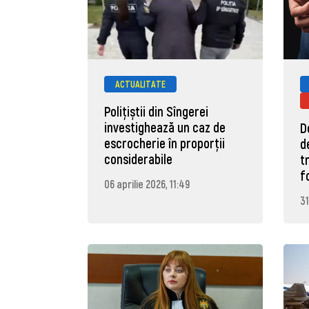
ACTUALITATE
Polițiștii din Sîngerei
investighează un caz de
D
escrocherie în proporții
d
considerabile
t
f
06 aprilie 2026, 11:49
31