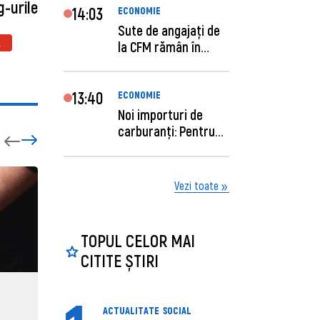
g-urile
14:03
ECONOMIE
Sute de angajaţi de
Ă
la CFM rămân în
concediu forţat....
13:40
ECONOMIE
Noi importuri de
carburanți: Pentru
câte zile sunt su...
Vezi toate
TOPUL CELOR MAI
CITITE ȘTIRI
ECONOMIE
ACTUAL
ACTUALITATE
SOCIAL