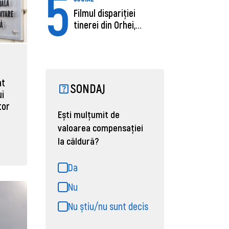
5
Filmul dispariției
tinerei din Orhei,
găsită moartă....
at
SONDAJ
ui
tor
Ești mulțumit de
valoarea compensației
la căldură?
Da
Nu
Nu știu/nu sunt decis