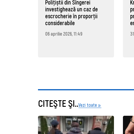
Polițiștii din Sîngerei
K
investighează un caz de
p
escrocherie în proporții
p
considerabile
e
06 aprilie 2026, 11:49
31
CITEŞTE ŞI..
Vezi toate