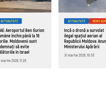
ACTUALITATE
ACTUALITATE
NEWS ALE
AE: Aeroportul Ben Gurion
Incă o dronă a survolat
ămâne închis până la 16
ilegal spațiul aerian al
prilie. Moldovenii sunt
Republicii Moldova: Anun
ndemnați să evite
Ministerului Apărării
ălătoriile în Israel
31 martie 2026, 10:35
 martie 2026, 11:29