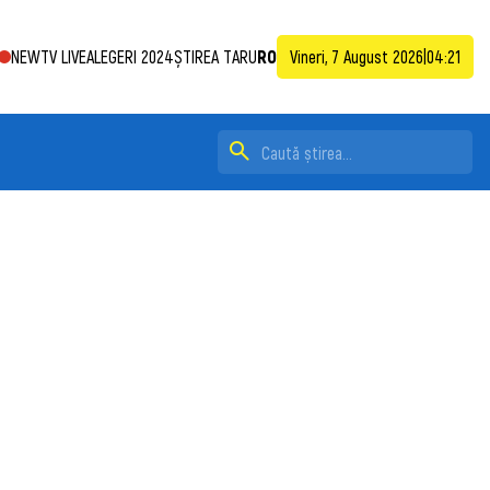
NEWTV LIVE
ALEGERI 2024
ȘTIREA TA
RU
RO
Vineri, 7 August 2026
|
04:21