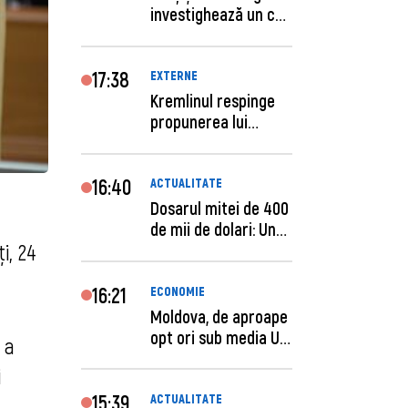
investighează un caz
de escro...
17:38
EXTERNE
Kremlinul respinge
propunerea lui
Zelenski privind un...
16:40
ACTUALITATE
Dosarul mitei de 400
de mii de dolari: Un
i, 24
procuror și...
16:21
ECONOMIE
Moldova, de aproape
opt ori sub media UE
 a
la costul mu...
i
15:39
ACTUALITATE