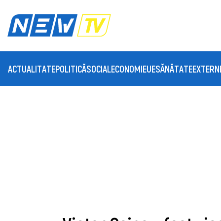
ACTUALITATE
POLITICĂ
SOCIAL
ECONOMIE
UE
SĂNĂTATE
EXTERN