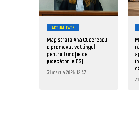
ACTUALITATE
Magistrata Ana Cucerescu
M
a promovat vettingul
r
pentru funcția de
a
judecător la CSJ
î
c
31 martie 2026, 12:43
31