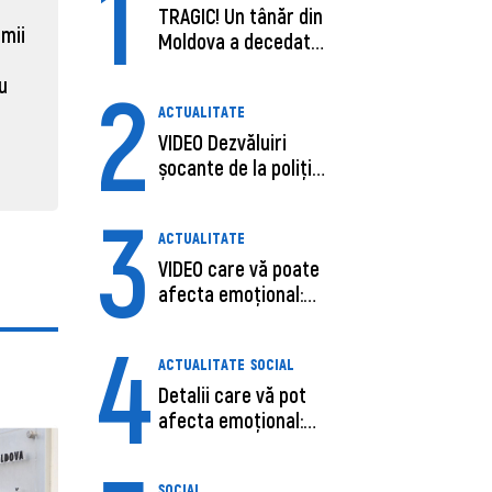
1
Moldova, de aproape opt ori
Daniel 
TRAGIC! Un tânăr din
sub media UE la costul
câștigă
 mii
Moldova a decedat
muncii pe ora
pentru 
în SUA, după c...
2
al ANRE
au
31 martie 2026, 16:21
ACTUALITATE
31 martie
VIDEO Dezvăluiri
șocante de la poliție,
despre șoferu...
3
ACTUALITATE
VIDEO care vă poate
afecta emoțional:
Ana-Maria Guja,...
4
ACTUALITATE
SOCIAL
Detalii care vă pot
afecta emoțional:
Care ar fi cauz...
SOCIAL