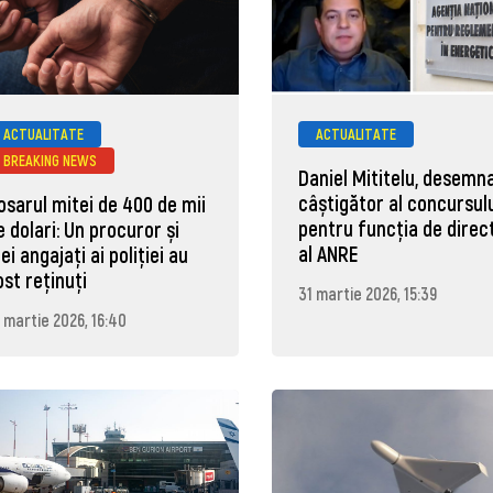
ACTUALITATE
ACTUALITATE
BREAKING NEWS
Daniel Mititelu, desemn
câștigător al concursul
osarul mitei de 400 de mii
pentru funcția de direc
e dolari: Un procuror și
al ANRE
rei angajați ai poliției au
ost reținuți
31 martie 2026, 15:39
 martie 2026, 16:40