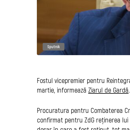
Sputnik
Fostul vicepremier pentru Reintegrar
martie, informează
Ziarul de Gardă
Procuratura pentru Combaterea Crim
confirmat pentru ZdG reținerea lui 
dosar în care a fost reținut, tot ma