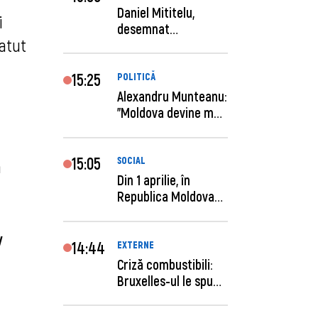
Daniel Mititelu,
i
desemnat
tatut
câștigător al
concursului p...
15:25
POLITICĂ
Alexandru Munteanu:
"Moldova devine mai
previzibilă ș...
15:05
SOCIAL
a
Din 1 aprilie, în
Republica Moldova
este anunţată per...
iv
14:44
EXTERNE
Criză combustibili:
Bruxelles-ul le spune
statelor me...