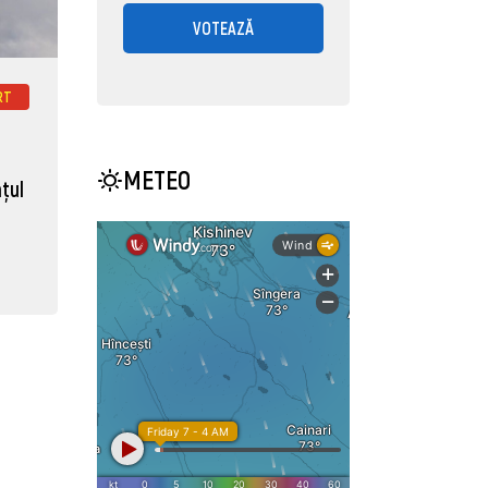
VOTEAZĂ
RT
METEO
ţul