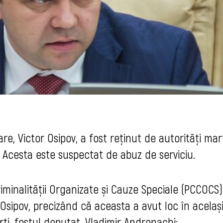
e, Victor Osipov, a fost reținut de autorități marț
. Acesta este suspectat de abuz de serviciu.
inalității Organizate și Cauze Speciale (PCCOCS)
Osipov, precizând că aceasta a avut loc în acelaș
rți, fostul deputat, Vladimir Andronachi: