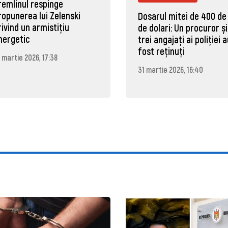
remlinul respinge
ropunerea lui Zelenski
Dosarul mitei de 400 de
rivind un armistițiu
de dolari: Un procuror și
nergetic
trei angajați ai poliției 
fost reținuți
 martie 2026, 17:38
31 martie 2026, 16:40