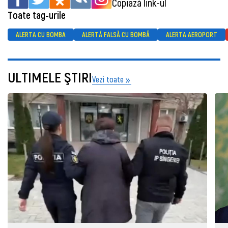
Copiază link-ul
Toate tag-urile
ALERTA CU BOMBA
ALERTĂ FALSĂ CU BOMBĂ
ALERTA AEROPORT
ULTIMELE ŞTIRI
Vezi toate