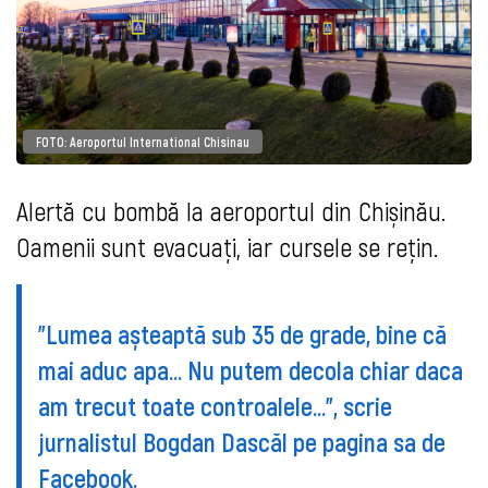
FOTO: Aeroportul International Chisinau
Alertă cu bombă la aeroportul din Chișinău.
Oamenii sunt evacuați, iar cursele se rețin.
”Lumea așteaptă sub 35 de grade, bine că
mai aduc apa... Nu putem decola chiar daca
am trecut toate controalele...”, scrie
jurnalistul Bogdan Dascăl pe pagina sa de
Facebook.