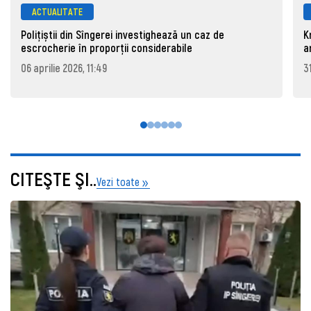
ACTUALITATE
Polițiștii din Sîngerei investighează un caz de
K
escrocherie în proporții considerabile
a
06 aprilie 2026, 11:49
3
CITEŞTE ŞI..
Vezi toate