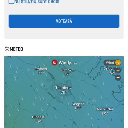
Nu știu/nu sunt decis
VOTEAZĂ
METEO