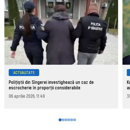
ACTUALITATE
Polițiștii din Sîngerei investighează un caz de
K
escrocherie în proporții considerabile
a
06 aprilie 2026, 11:49
3