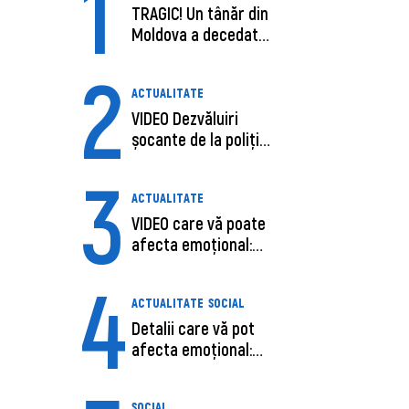
1
TRAGIC! Un tânăr din
Moldova a decedat
în SUA, după c...
2
ACTUALITATE
VIDEO Dezvăluiri
șocante de la poliție,
despre șoferu...
3
ACTUALITATE
VIDEO care vă poate
afecta emoțional:
Ana-Maria Guja,...
4
ACTUALITATE
SOCIAL
Detalii care vă pot
afecta emoțional:
Care ar fi cauz...
SOCIAL