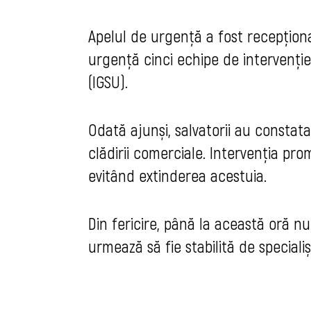
Apelul de urgență a fost recepționat 
urgență cinci echipe de intervenție
(IGSU).
Odată ajunși, salvatorii au constata
clădirii comerciale. Intervenția pro
evitând extinderea acestuia.
Din fericire, până la această oră n
urmează să fie stabilită de specialișt