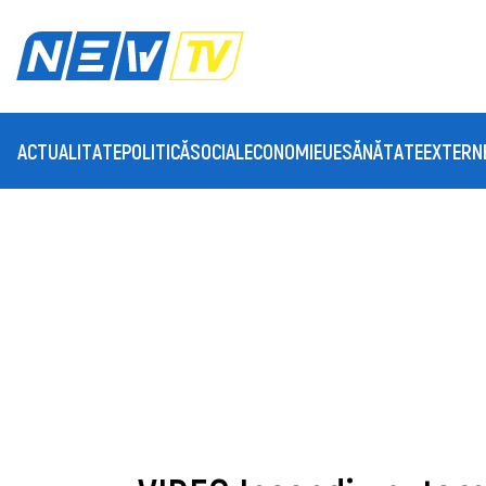
ACTUALITATE
POLITICĂ
SOCIAL
ECONOMIE
UE
SĂNĂTATE
EXTERN