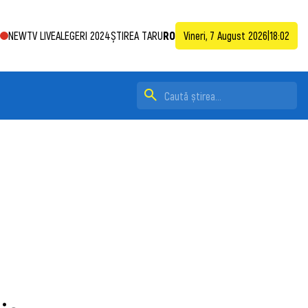
NEWTV LIVE
ALEGERI 2024
ȘTIREA TA
RU
RO
Vineri, 7 August 2026
|
18:02