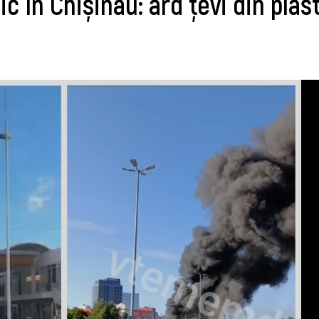
c în Chișinău: ard țevi din plas