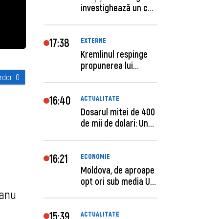
investighează un caz
de escro...
17:38
EXTERNE
Kremlinul respinge
propunerea lui
Zelenski privind un...
16:40
ACTUALITATE
Dosarul mitei de 400
de mii de dolari: Un
procuror și...
16:21
ECONOMIE
Moldova, de aproape
opt ori sub media UE
la costul mu...
țanu
15:39
ACTUALITATE