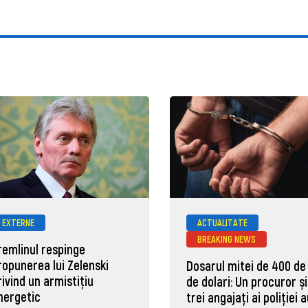
EXTERNE
ACTUALITATE
BREAKING NEWS
remlinul respinge
ropunerea lui Zelenski
Dosarul mitei de 400 de
rivind un armistițiu
de dolari: Un procuror și
nergetic
trei angajați ai poliției 