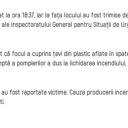
la ora 18:37, iar la fața locului au fost trimise d
 ale Inspectoratului General pentru Situații de U
t că focul a cuprins țevi din plastic aflate în spat
mptă a pompierilor a dus la lichidarea incendiului,
u au fost raportate victime. Cauza producerii incen
i.