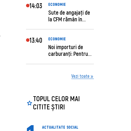
14:03
ECONOMIE
Sute de angajaţi de
la CFM rămân în
concediu forţat....
,
13:40
ECONOMIE
Noi importuri de
carburanți: Pentru
câte zile sunt su...
Vezi toate
TOPUL CELOR MAI
CITITE ȘTIRI
ACTUALITATE
SOCIAL