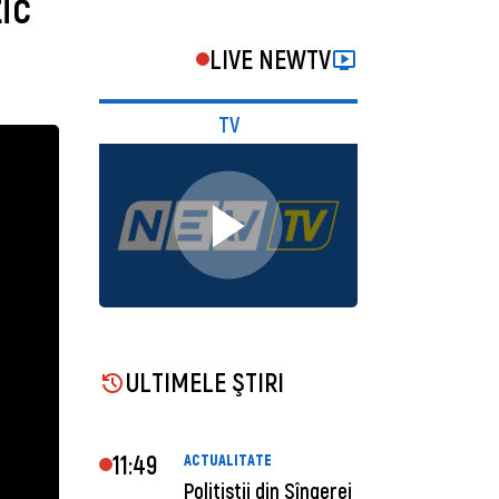
tic
LIVE NEWTV
TV
ULTIMELE ŞTIRI
11:49
ACTUALITATE
Polițiștii din Sîngerei