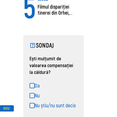
5
Filmul dispariției
tinerei din Orhei,
găsită moartă....
SONDAJ
Ești mulțumit de
valoarea compensației
la căldură?
Da
Nu
Nu știu/nu sunt decis
IGSU