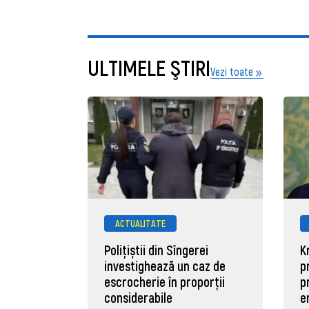
ULTIMELE ŞTIRI
Vezi toate
ACTUALITATE
Polițiștii din Sîngerei
K
investighează un caz de
p
escrocherie în proporții
p
considerabile
e