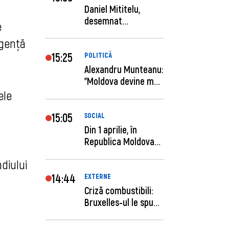
Daniel Mititelu,
desemnat
e
câștigător al
rgență
concursului p...
15:25
POLITICĂ
Alexandru Munteanu:
"Moldova devine mai
previzibilă ș...
ele
15:05
SOCIAL
Din 1 aprilie, în
Republica Moldova
este anunţată per...
diului
14:44
EXTERNE
Criză combustibili:
Bruxelles-ul le spune
statelor me...