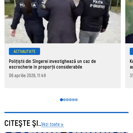
ACTUALITATE
Polițiștii din Sîngerei investighează un caz de
K
escrocherie în proporții considerabile
a
06 aprilie 2026, 11:49
3
CITEŞTE ŞI..
Vezi toate