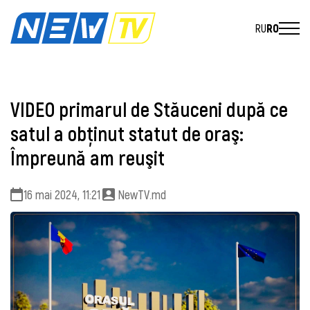
RU
RO
VIDEO primarul de Stăuceni după ce
satul a obţinut statut de oraş:
Împreună am reuşit
16 mai 2024, 11:21
NewTV.md