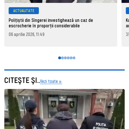
ACTUALITATE
Polițiștii din Sîngerei investighează un caz de
K
escrocherie în proporții considerabile
a
06 aprilie 2026, 11:49
3
CITEŞTE ŞI..
Vezi toate