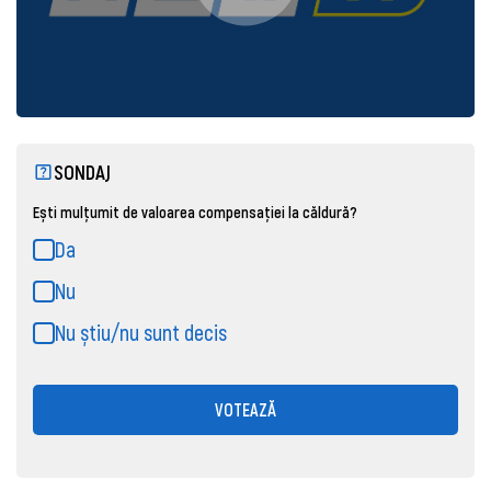
SONDAJ
Ești mulțumit de valoarea compensației la căldură?
Da
Nu
Nu știu/nu sunt decis
VOTEAZĂ