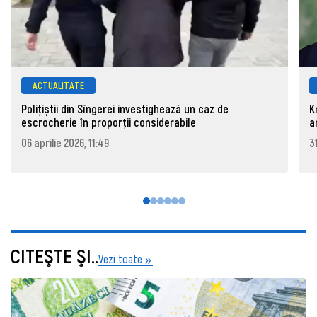
ACTUALITATE
Polițiștii din Sîngerei investighează un caz de
K
escrocherie în proporții considerabile
a
06 aprilie 2026, 11:49
3
CITEŞTE ŞI..
Vezi toate