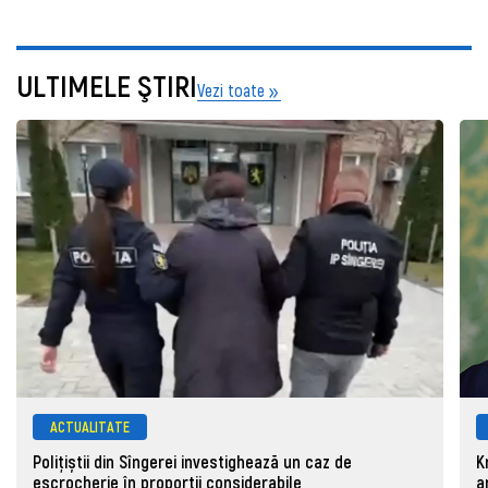
ULTIMELE ŞTIRI
Vezi toate
ACTUALITATE
Polițiștii din Sîngerei investighează un caz de
K
escrocherie în proporții considerabile
a