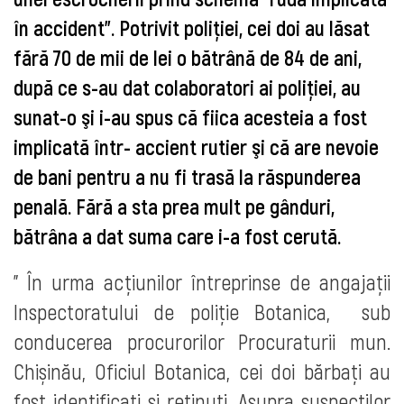
în accident". Potrivit poliţiei, cei doi au lăsat
fără 70 de mii de lei o bătrână de 84 de ani,
după ce s-au dat colaboratori ai poliţiei, au
sunat-o şi i-au spus că fiica
acesteia a fost
implicată într- accient rutier şi că are nevoie
de bani pentru a nu fi trasă la răspunderea
penală. Fără a sta prea mult pe gânduri,
bătrâna a dat suma care i-a fost cerută.
" În urma acțiunilor întreprinse de angajații
Inspectoratului de poliție Botanica,
sub
conducerea procurorilor Procuraturii mun.
Chișinău, Oficiul Botanica, cei doi bărbați au
fost identificați și reținuți.
Asupra suspecților