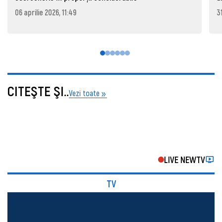
06 aprilie 2026, 11:49
3
CITEŞTE ŞI..
Vezi toate
LIVE NEWTV
TV