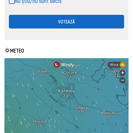
Nu știu/nu sunt decis
VOTEAZĂ
METEO