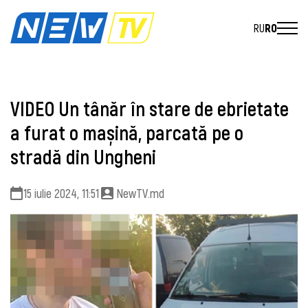
RU
RO
VIDEO Un tânăr în stare de ebrietate
a furat o mașină, parcată pe o
stradă din Ungheni
15 iulie 2024, 11:51
NewTV.md