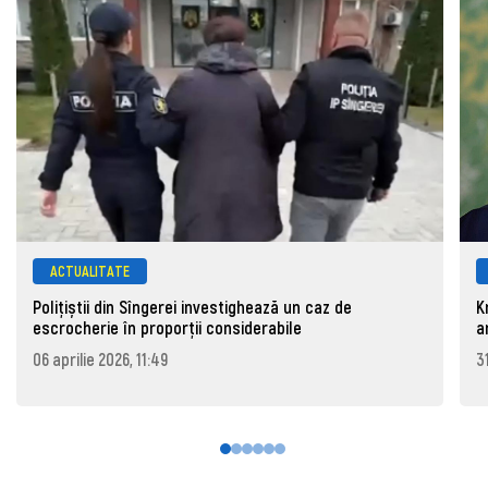
ACTUALITATE
Polițiștii din Sîngerei investighează un caz de
K
escrocherie în proporții considerabile
a
06 aprilie 2026, 11:49
3