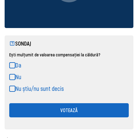
SONDAJ
Ești mulțumit de valoarea compensației la căldură?
Da
Nu
Nu știu/nu sunt decis
VOTEAZĂ