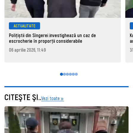
ACTUALITATE
Polițiștii din Sîngerei investighează un caz de
K
escrocherie în proporții considerabile
a
06 aprilie 2026, 11:49
3
CITEŞTE ŞI..
Vezi toate