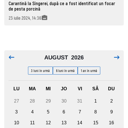
Carantină la Sîngerei, după ce a fost identificat un focar
de pesta porcină
23 iulie 2024, 14:36
AUGUST
2026
3 luni în urmă
6 luni în urmă
1 an în urmă
LU
MA
MI
JO
VI
SÂ
DU
27
28
29
30
31
1
2
3
4
5
6
7
8
9
10
11
12
13
14
15
16