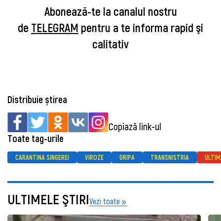
Abonează-te la canalul nostru
de
TELEGRAM
pentru a te informa rapid şi
calitativ
Distribuie știrea
Copiază link-ul
Toate tag-urile
CARANTINA SINGEREI
VIROZE
GRIPA
TRANSNISTRIA
ULTIM
ULTIMELE ŞTIRI
Vezi toate