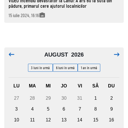
VIDEO Incendiu devastator la Cahul: A ars 60 la sută din
pădure, primarul cere ajutorul localnicilor
15 iulie 2024, 16:16
AUGUST
2026
3 luni în urmă
6 luni în urmă
1 an în urmă
LU
MA
MI
JO
VI
SÂ
DU
27
28
29
30
31
1
2
3
4
5
6
7
8
9
10
11
12
13
14
15
16