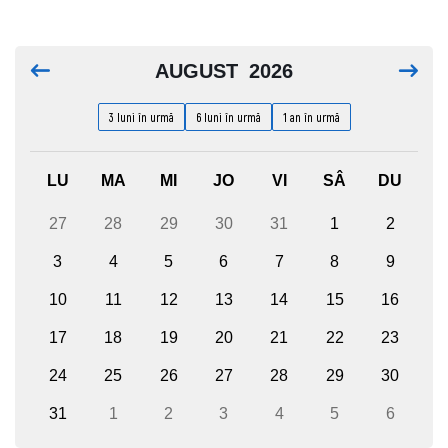
AUGUST
2026
3 luni în urmă
6 luni în urmă
1 an în urmă
LU
MA
MI
JO
VI
SÂ
DU
27
28
29
30
31
1
2
3
4
5
6
7
8
9
10
11
12
13
14
15
16
17
18
19
20
21
22
23
24
25
26
27
28
29
30
31
1
2
3
4
5
6