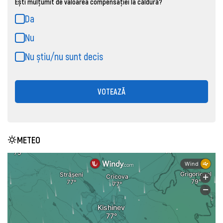
Ești mulțumit de valoarea compensației la căldură?
Da
Nu
Nu știu/nu sunt decis
VOTEAZĂ
METEO