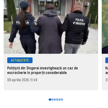
ACTUALITATE
Polițiștii din Sîngerei investighează un caz de
K
escrocherie în proporții considerabile
a
06 aprilie 2026, 11:49
3