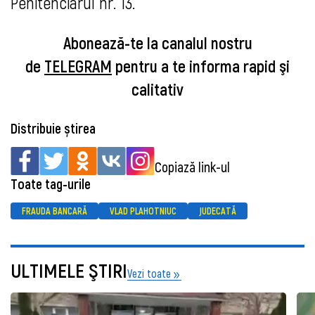
Penitenciarul nr. 13.
Abonează-te la canalul nostru
de
TELEGRAM
pentru a te informa rapid şi
calitativ
Distribuie știrea
Copiază link-ul
Toate tag-urile
FRAUDA BANCARĂ
VLAD PLAHOTNIUC
JUDECATĂ
ULTIMELE ŞTIRI
Vezi toate