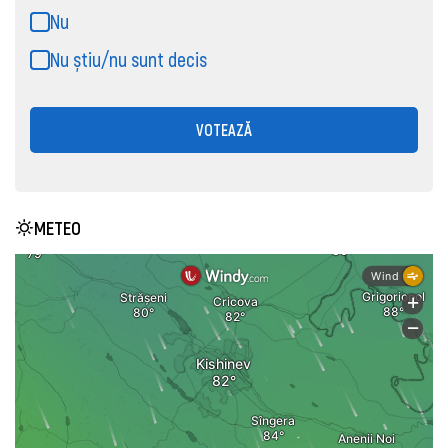
Nu
Nu știu/nu sunt decis
VOTEAZĂ
METEO