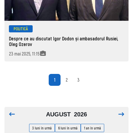
POLITICĂ
Despre ce au discutat Igor Dodon și ambasadorul Rusiei,
Oleg Ozerov
23 mai 2025, 11:15
1
2
3
AUGUST
2026
3 luni în urmă
6 luni în urmă
1 an în urmă