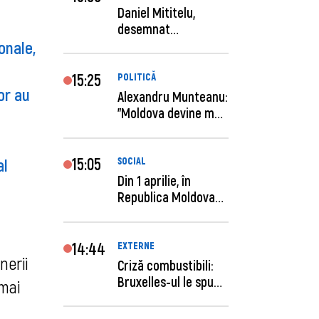
Daniel Mititelu,
desemnat
onale,
câștigător al
concursului p...
15:25
POLITICĂ
or au
Alexandru Munteanu:
"Moldova devine mai
previzibilă ș...
15:05
al
SOCIAL
Din 1 aprilie, în
Republica Moldova
este anunţată per...
14:44
EXTERNE
nerii
Criză combustibili:
Bruxelles-ul le spune
 mai
statelor me...