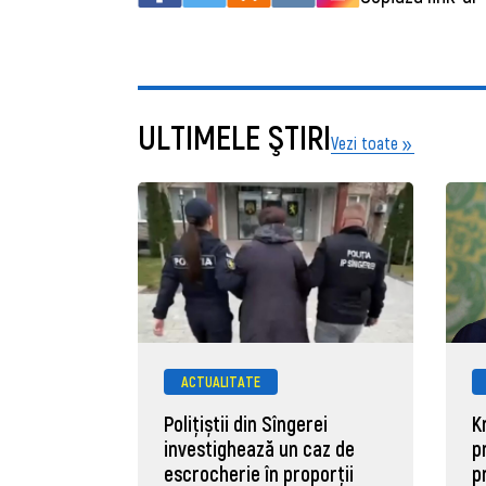
ULTIMELE ŞTIRI
Vezi toate
ACTUALITATE
Polițiștii din Sîngerei
K
investighează un caz de
p
escrocherie în proporții
p