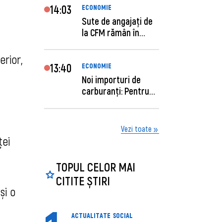
14:03
ECONOMIE
Sute de angajaţi de
la CFM rămân în
concediu forţat....
erior,
13:40
ECONOMIE
Noi importuri de
carburanți: Pentru
câte zile sunt su...
Vezi toate
ţei
TOPUL CELOR MAI
CITITE ȘTIRI
și o
ACTUALITATE
SOCIAL