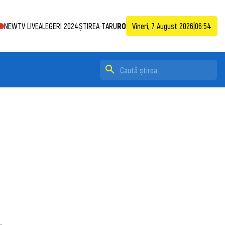
NEWTV LIVE
ALEGERI 2024
ȘTIREA TA
RU
RO
Vineri, 7 August 2026
|
06:54