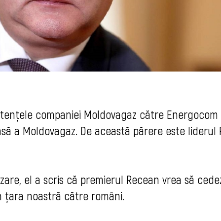
etențele companiei Moldovagaz către Energocom
nsă a Moldovagaz. De această părere este liderul
lizare, el a scris că premierul Recean vrea să cede
n țara noastră către români.