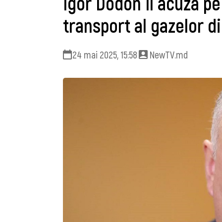
Igor Dodon îl acuză p
transport al gazelor d
24 mai 2025, 15:58
NewTV.md