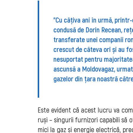
”Cu câțiva ani în urmă, printr-
condusă de Dorin Recean, rețe
transferate unei companii româ
crescut de câteva ori și au fos
nesuportat pentru majoritatea
ascunsă a Moldovagaz, urmată
gazelor din țara noastră cătr
Este evident că acest lucru va compl
ruși – singurii furnizori capabili să
mici la gaz și energie electrică, p