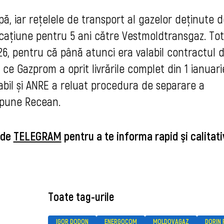
pă, iar rețelele de transport al gazelor deținute 
cațiune pentru 5 ani către Vestmoldtransgaz. Tot
26, pentru că până atunci era valabil contractul d
ce Gazprom a oprit livrările complet din 1 ianuari
abil și ANRE a reluat procedura de separare a
 spune Recean.
 de
TELEGRAM
pentru a te informa rapid şi calitat
Toate tag-urile
IGOR DODON
ENERGOCOM
MOLDOVAGAZ
DORIN 