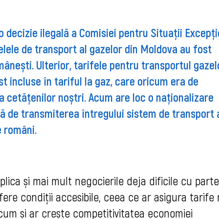
o decizie ilegală a Comisiei pentru Situații Excepți
lele de transport al gazelor din Moldova au fost
nești. Ulterior, tarifele pentru transportul gazel
t incluse în tariful la gaz, care oricum era de
 cetățenilor noștri. Acum are loc o naționalizare
 de transmiterea întregului sistem de transport 
e români.
ica și mai mult negocierile deja dificile cu parte
 ofere condiții accesibile, ceea ce ar asigura tarife
recum și ar crește competitivitatea economiei