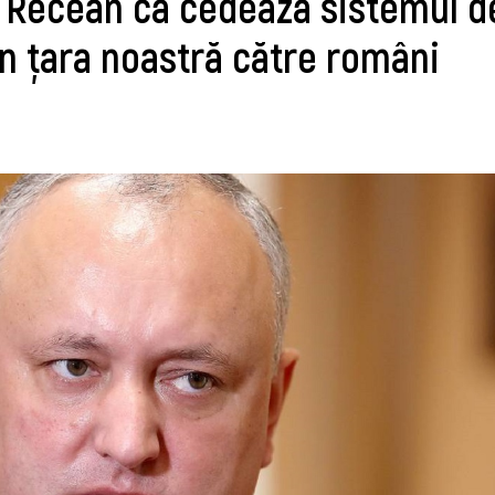
e Recean că cedează sistemul d
in țara noastră către români