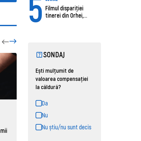
5
Filmul dispariției
tinerei din Orhei,
găsită moartă....
SONDAJ
Ești mulțumit de
valoarea compensației
la căldură?
Da
ECONOMIE
ACTUAL
Nu
Moldova, de aproape opt ori
Daniel 
Nu știu/nu sunt decis
sub media UE la costul
câștigă
 mii
muncii pe ora
pentru 