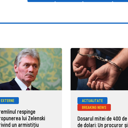
EXTERNE
ACTUALITATE
BREAKING NEWS
remlinul respinge
ropunerea lui Zelenski
Dosarul mitei de 400 de
rivind un armistițiu
de dolari: Un procuror și