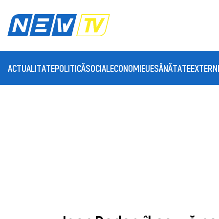
ACTUALITATE
POLITICĂ
SOCIAL
ECONOMIE
UE
SĂNĂTATE
EXTERN