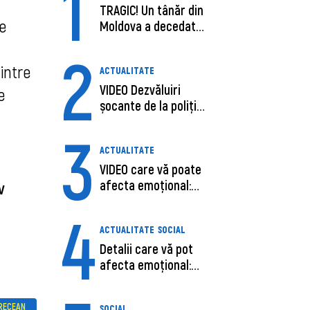
1
TRAGIC! Un tânăr din
de
Moldova a decedat
în SUA, după c...
2
intre
ACTUALITATE
VIDEO Dezvăluiri
e
șocante de la poliție,
despre șoferu...
3
ACTUALITATE
VIDEO care vă poate
afecta emoțional:
iv
Ana-Maria Guja,...
4
ACTUALITATE
SOCIAL
Detalii care vă pot
afecta emoțional:
Care ar fi cauz...
RECEAN
SOCIAL