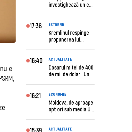
investighează un caz
de escro...
17:38
EXTERNE
Kremlinul respinge
propunerea lui
Zelenski privind un...
16:40
ACTUALITATE
Dosarul mitei de 400
 nu e
de mii de dolari: Un
 PSRM,
procuror și...
16:21
ECONOMIE
Moldova, de aproape
ze
opt ori sub media UE
la costul mu...
15:39
ACTUALITATE