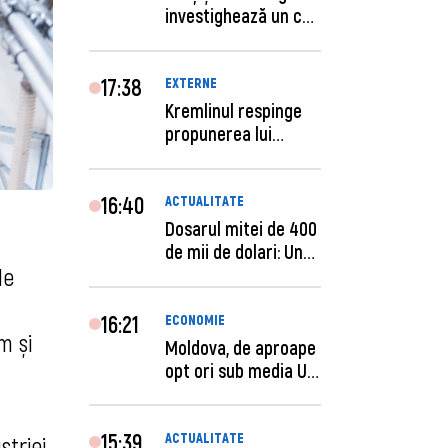
investighează un caz
de escro...
17:38
EXTERNE
Kremlinul respinge
propunerea lui
Zelenski privind un...
16:40
ACTUALITATE
Dosarul mitei de 400
de mii de dolari: Un
de
procuror și...
16:21
ECONOMIE
m și
Moldova, de aproape
opt ori sub media UE
la costul mu...
15:39
ACTUALITATE
striei