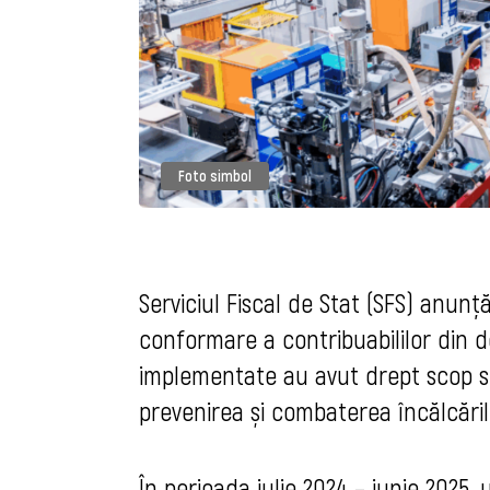
Foto simbol
Serviciul Fiscal de Stat (SFS) anunț
conformare a contribuabililor din d
implementate au avut drept scop s
prevenirea și combaterea încălcărilo
În perioada iulie 2024 – iunie 2025,