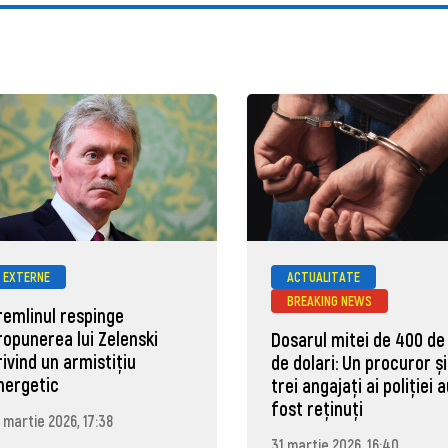
EXTERNE
ACTUALITATE
BREAKING NEWS
remlinul respinge
ropunerea lui Zelenski
Dosarul mitei de 400 de
rivind un armistițiu
de dolari: Un procuror și
nergetic
trei angajați ai poliției 
fost reținuți
 martie 2026, 17:38
31 martie 2026, 16:40