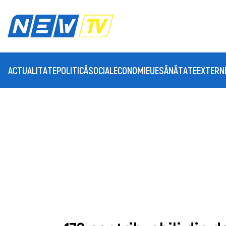
ACTUALITATE
POLITICĂ
SOCIAL
ECONOMIE
UE
SĂNĂTATE
EXTERN