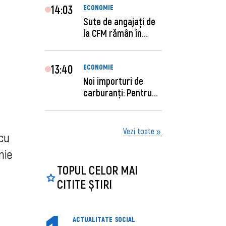
14:03
ECONOMIE
Sute de angajaţi de
la CFM rămân în
concediu forţat....
13:40
ECONOMIE
Noi importuri de
carburanți: Pentru
câte zile sunt su...
Vezi toate
 cu
nie
TOPUL CELOR MAI
CITITE ȘTIRI
ACTUALITATE
SOCIAL