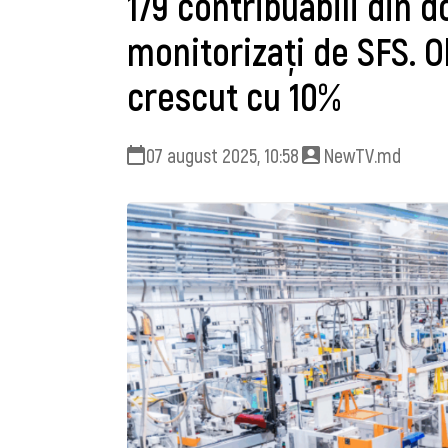
179 contribuabili din 
monitorizați de SFS. Ob
crescut cu 10%
07 august 2025, 10:58
NewTV.md