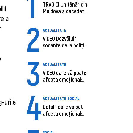
1
TRAGIC! Un tânăr din
lii
Moldova a decedat
re a
în SUA, după c...
2
r
ACTUALITATE
VIDEO Dezvăluiri
șocante de la poliție,
despre șoferu...
3
iv
ACTUALITATE
VIDEO care vă poate
afecta emoțional:
Ana-Maria Guja,...
4
ACTUALITATE
SOCIAL
g-urile
Detalii care vă pot
afecta emoțional:
Care ar fi cauz...
SOCIAL