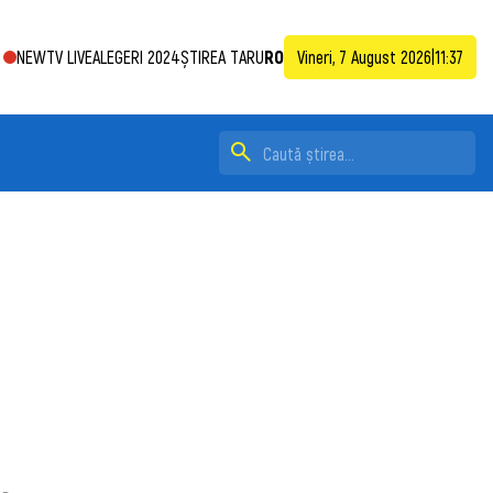
NEWTV LIVE
ALEGERI 2024
ȘTIREA TA
RU
RO
Vineri, 7 August 2026
|
11:37