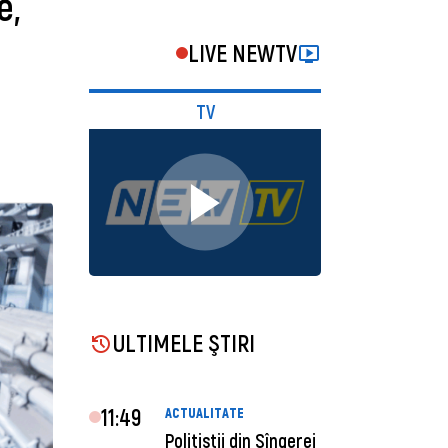
e,
LIVE NEWTV
TV
ULTIMELE ŞTIRI
11:49
ACTUALITATE
Polițiștii din Sîngerei