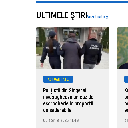
ULTIMELE ŞTIRI
Vezi toate
ACTUALITATE
Polițiștii din Sîngerei
K
investighează un caz de
p
escrocherie în proporții
p
considerabile
e
06 aprilie 2026, 11:49
31