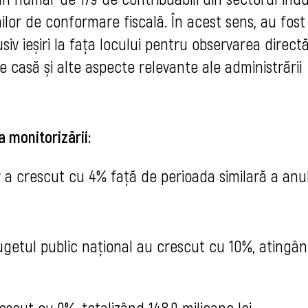
ilor de conformare fiscală. În acest sens, au fost
usiv ieșiri la fața locului pentru observarea direct
de casă și alte aspecte relevante ale administrării
a monitorizării:
r a crescut cu 4% față de perioada similară a anu
 Bugetul public național au crescut cu 10%, atingâ
rescut cu 9%, totalizând 148,9 milioane lei.