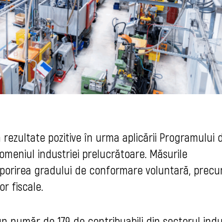
ă rezultate pozitive în urma aplicării Programului 
omeniul industriei prelucrătoare. Măsurile
porirea gradului de conformare voluntară, precu
r fiscale.
 un număr de 179 de contribuabili din sectorul indu