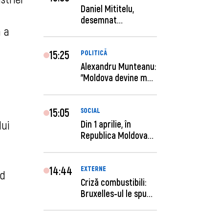
Daniel Mititelu,
desemnat
ă a
câștigător al
concursului p...
15:25
POLITICĂ
Alexandru Munteanu:
"Moldova devine mai
previzibilă ș...
15:05
SOCIAL
lui
Din 1 aprilie, în
Republica Moldova
este anunţată per...
14:44
EXTERNE
nd
Criză combustibili:
Bruxelles-ul le spune
statelor me...