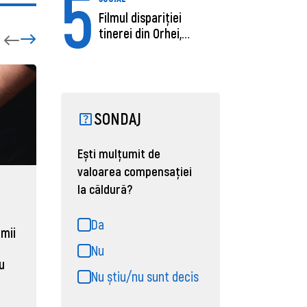
5
Filmul dispariției
tinerei din Orhei,
găsită moartă....
SONDAJ
Ești mulțumit de
valoarea compensației
la căldură?
ECONOMIE
ACTUAL
Moldova, de aproape opt ori
Daniel 
Da
sub media UE la costul
câștigă
 mii
muncii pe ora
pentru 
Nu
al ANRE
au
31 martie 2026, 16:21
Nu știu/nu sunt decis
31 martie