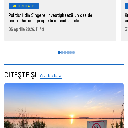
ACTUALITATE
Polițiștii din Sîngerei investighează un caz de
K
escrocherie în proporții considerabile
a
06 aprilie 2026, 11:49
3
CITEŞTE ŞI..
Vezi toate