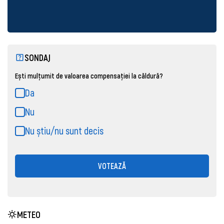
SONDAJ
Ești mulțumit de valoarea compensației la căldură?
Da
Nu
Nu știu/nu sunt decis
VOTEAZĂ
METEO