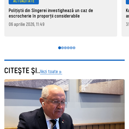
ACTUALITATE
Polițiștii din Sîngerei investighează un caz de
K
escrocherie în proporții considerabile
a
06 aprilie 2026, 11:49
3
CITEŞTE ŞI..
Vezi toate