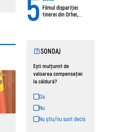
5
Filmul dispariției
tinerei din Orhei,
găsită moartă....
SONDAJ
Ești mulțumit de
valoarea compensației
la căldură?
Da
Nu
Nu știu/nu sunt decis