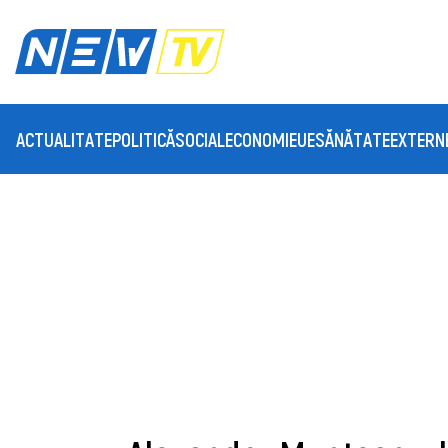
ACTUALITATE
POLITICĂ
SOCIAL
ECONOMIE
UE
SĂNĂTATE
EXTERN