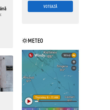
VOTEAZĂ
mână
:
METEO