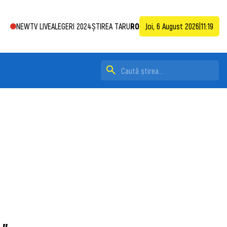
NEWTV LIVE
ALEGERI 2024
ȘTIREA TA
RU
RO
Joi, 6 August 2026
|
11:19