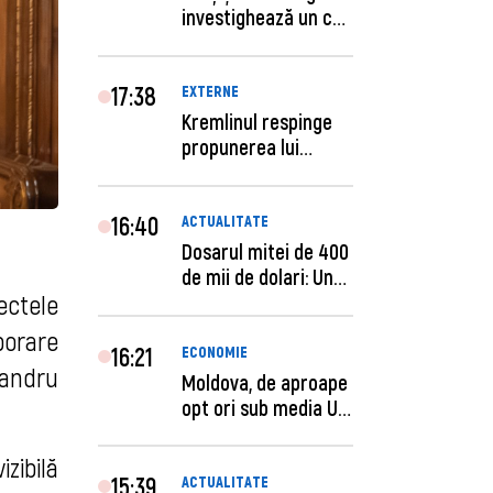
investighează un caz
de escro...
17:38
EXTERNE
Kremlinul respinge
propunerea lui
Zelenski privind un...
16:40
ACTUALITATE
Dosarul mitei de 400
de mii de dolari: Un
ectele
procuror și...
borare
16:21
ECONOMIE
xandru
Moldova, de aproape
opt ori sub media UE
la costul mu...
zibilă
15:39
ACTUALITATE