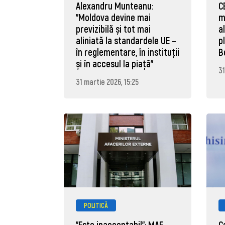
Alexandru Munteanu:
C
"Moldova devine mai
m
previzibilă și tot mai
a
aliniată la standardele UE –
p
în reglementare, în instituții
B
și în accesul la piață"
31
31 martie 2026, 15:25
POLITICĂ
"Este inacceptabil": MAE
C