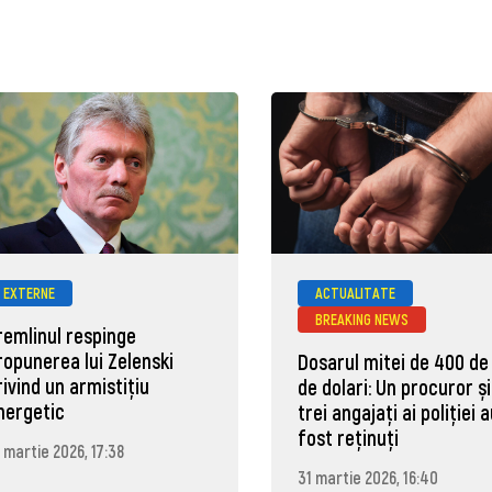
EXTERNE
ACTUALITATE
BREAKING NEWS
remlinul respinge
ropunerea lui Zelenski
Dosarul mitei de 400 de
rivind un armistițiu
de dolari: Un procuror și
nergetic
trei angajați ai poliției 
fost reținuți
 martie 2026, 17:38
31 martie 2026, 16:40