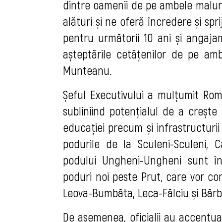
dintre oamenii de pe ambele maluri
alături și ne oferă încredere și sp
pentru următorii 10 ani și angaj
așteptările cetățenilor de pe amb
Munteanu.
Șeful Executivului a mulțumit Rom
subliniind potențialul de a crește
educației precum și infrastructur
podurile de la Sculeni-Sculeni, C
podului Ungheni-Ungheni sunt în
poduri noi peste Prut, care vor con
Leova-Bumbăta, Leca-Fălciu și Băr
De asemenea, oficialii au accentua