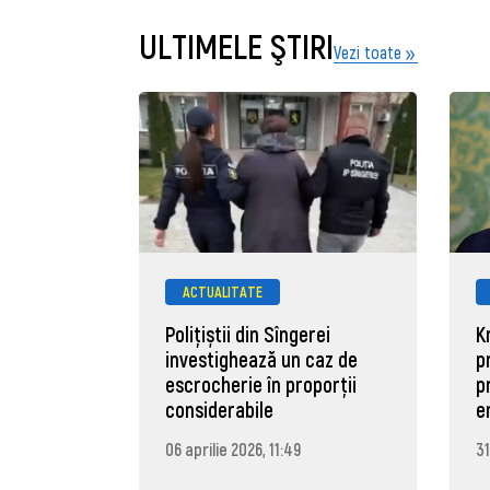
ULTIMELE ŞTIRI
Vezi toate
ACTUALITATE
Polițiștii din Sîngerei
K
investighează un caz de
p
escrocherie în proporții
p
considerabile
e
06 aprilie 2026, 11:49
31