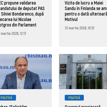
EC propune validarea
Vizita de lucru a Maiei
andatului de deputat PAS
Sandu în Finlanda se a
l Silviei Bondarenco, după
pentru o dată ulterioară
lecarea lui Nicolae
Motivul
otgros din Parlament
31 martie 2026, 10:51
 martie 2026, 12:17
POLITICĂ
POLITICĂ
eban: "Solicităm
Guvernul precizează