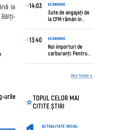
14:03
ECONOMIE
până la
Sute de angajaţi de
Bălți-
la CFM rămân în
concediu forţat....
13:40
ECONOMIE
Noi importuri de
carburanți: Pentru
iv
câte zile sunt su...
Vezi toate
g-urile
TOPUL CELOR MAI
CITITE ȘTIRI
ACTUALITATE
SOCIAL