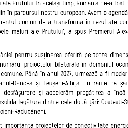
 ale Prutului. În același timp, România ne-a fost
rijin în parcursul nostru european. Avem o agendă
amentul comun de a transforma în rezultate co
ele maluri ale Prutului", a spus Premierul Ale
âniei pentru susținerea oferită pe toate dimensi
 numărul proiectelor bilaterale în domeniul econ
ii comune. Până în anul 2027, urmează a fi moder
ahul-Oancea și Leușeni-Albița. Lucrările pe șan
 desfășurare și accelerăm pregătirea a încă
solida legătura dintre cele două țări: Costești-S
boieni-Răducăneni.
t importanța proiectelor de conectivitate energe