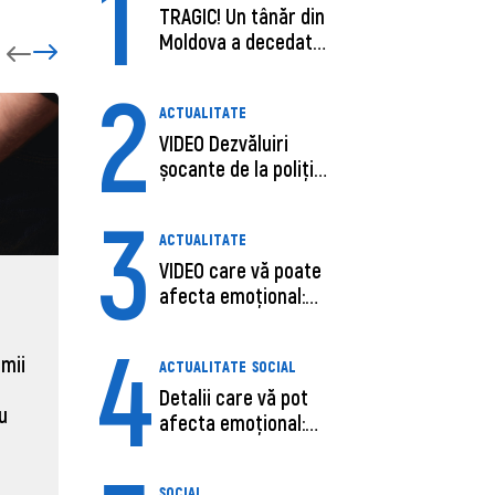
1
TRAGIC! Un tânăr din
Moldova a decedat
în SUA, după c...
2
ACTUALITATE
VIDEO Dezvăluiri
șocante de la poliție,
despre șoferu...
3
ACTUALITATE
VIDEO care vă poate
afecta emoțional:
ECONOMIE
ACTUAL
Ana-Maria Guja,...
4
Moldova, de aproape opt ori
Daniel 
sub media UE la costul
câștigă
 mii
ACTUALITATE
SOCIAL
muncii pe ora
pentru 
Detalii care vă pot
al ANRE
au
afecta emoțional:
31 martie 2026, 16:21
Care ar fi cauz...
31 martie
SOCIAL