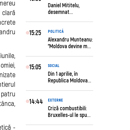
 mereu
Daniel Mititelu,
 clară
desemnat
câștigător al
ncrete
concursului p...
xandru
15:25
POLITICĂ
Alexandru Munteanu:
"Moldova devine mai
previzibilă ș...
unile,
omiei,
15:05
SOCIAL
Din 1 aprilie, în
nizate
Republica Moldova
tierul
este anunţată per...
 patru
14:44
EXTERNE
tânca,
Criză combustibili:
Bruxelles-ul le spune
statelor me...
tică -