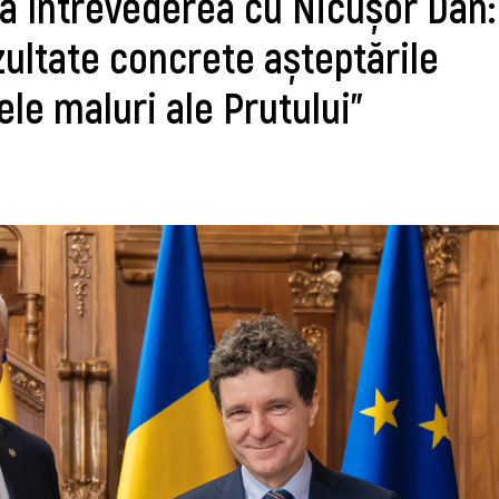
a întrevederea cu Nicușor Dan:
ultate concrete așteptările
le maluri ale Prutului"