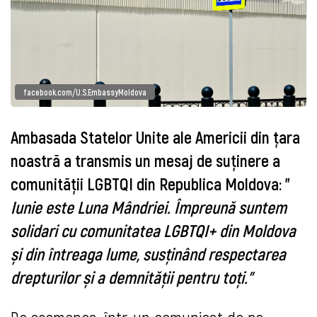
facebook.com/U.S.EmbassyMoldova
Ambasada Statelor Unite ale Americii din ţara
noastră a transmis un mesaj de suţinere a
comunităţii LGBTQI din Republica Moldova: "
Iunie este Luna Mândriei. 
Împreună suntem 
solidari cu comunitatea LGBTQI+ din Moldova 
și din întreaga lume, susținând respectarea 
drepturilor și a demnității pentru toți." 