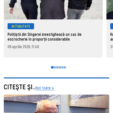
ACTUALITATE
Polițiștii din Sîngerei investighează un caz de
K
escrocherie în proporții considerabile
a
06 aprilie 2026, 11:49
3
CITEŞTE ŞI..
Vezi toate