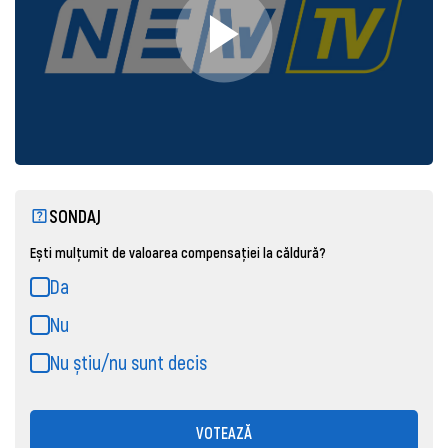
SONDAJ
Ești mulțumit de valoarea compensației la căldură?
Da
Nu
Nu știu/nu sunt decis
VOTEAZĂ