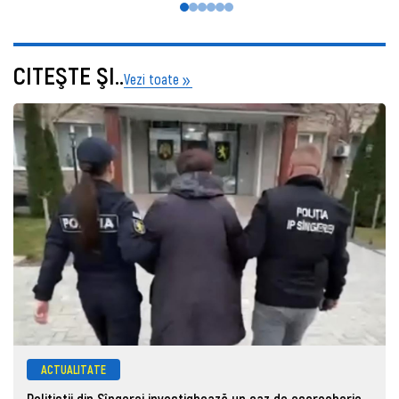
CITEŞTE ŞI..
Vezi toate
ACTUALITATE
Polițiștii din Sîngerei investighează un caz de escrocherie