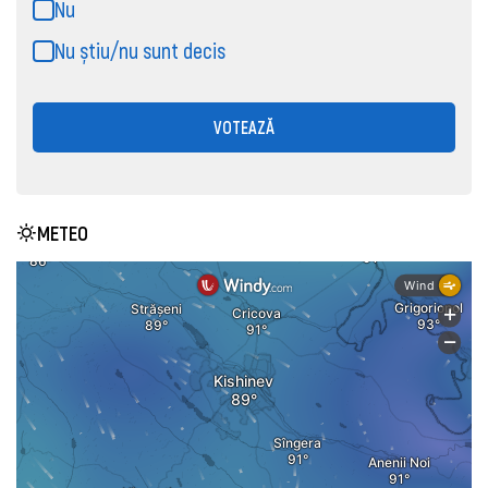
Nu
Nu știu/nu sunt decis
VOTEAZĂ
METEO