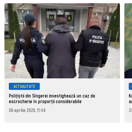
ACTUALITATE
Polițiștii din Sîngerei investighează un caz de
K
escrocherie în proporții considerabile
a
06 aprilie 2026, 11:49
3