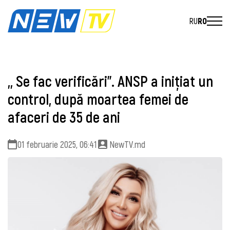
RU
RO
,, Se fac verificări''. ANSP a iniţiat un
control, după moartea femei de
afaceri de 35 de ani
01 februarie 2025, 06:41
NewTV.md