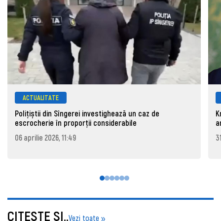
ACTUALITATE
Polițiștii din Sîngerei investighează un caz de
K
escrocherie în proporții considerabile
a
06 aprilie 2026, 11:49
3
CITEŞTE ŞI..
Vezi toate