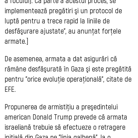
a focului). Ca parte a acestui proces, se
implementează pregătiri şi un protocol de
luptă pentru a trece rapid la liniile de
desfăşurare ajustate", au anunţat forţele
armate.]
De asemenea, armata a dat asigurări că
rămâne desfăşurată în Gaza şi este pregătită
pentru "orice evoluţie operaţională", citate de
EFE.
Propunerea de armistiţiu a preşedintelui
american Donald Trump prevede că armata
israeliană trebuie să efectueze o retragere
iniţială din Gaza pe "linia galbenă", la o