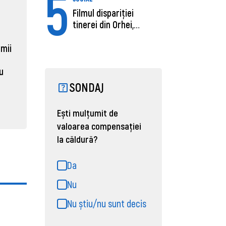
5
Filmul dispariției
ECONOMIE
ACTUAL
tinerei din Orhei,
Moldova, de aproape opt ori
Daniel 
găsită moartă....
sub media UE la costul
câștigă
 mii
muncii pe ora
pentru 
al ANRE
au
31 martie 2026, 16:21
SONDAJ
31 martie
Ești mulțumit de
valoarea compensației
la căldură?
Da
Nu
Nu știu/nu sunt decis