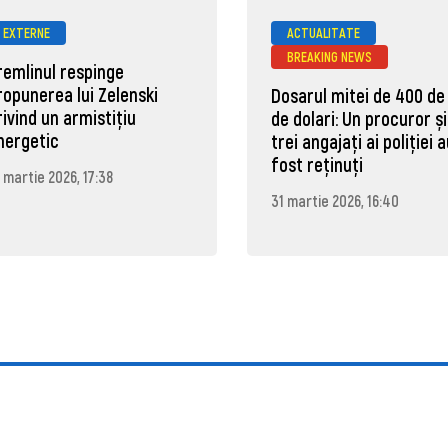
EXTERNE
ACTUALITATE
BREAKING NEWS
remlinul respinge
ropunerea lui Zelenski
Dosarul mitei de 400 de
rivind un armistițiu
de dolari: Un procuror și
nergetic
trei angajați ai poliției 
fost reținuți
 martie 2026, 17:38
31 martie 2026, 16:40