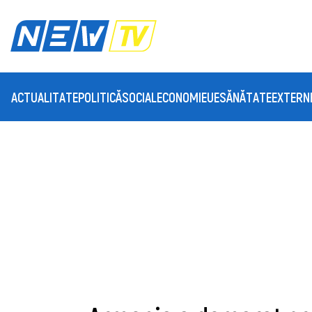
ACTUALITATE
POLITICĂ
SOCIAL
ECONOMIE
UE
SĂNĂTATE
EXTERN