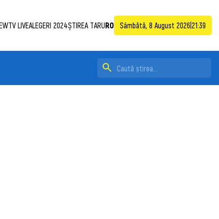
EWTV LIVE
ALEGERI 2024
ȘTIREA TA
RU
RO
Sâmbătă, 8 August 2026
|
21:39