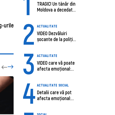
1
TRAGIC! Un tânăr din
Moldova a decedat
în SUA, după c...
2
g-urile
ACTUALITATE
VIDEO Dezvăluiri
șocante de la poliție,
despre șoferu...
3
ACTUALITATE
VIDEO care vă poate
afecta emoțional:
Ana-Maria Guja,...
4
ACTUALITATE
SOCIAL
Detalii care vă pot
afecta emoțional:
Care ar fi cauz...
SOCIAL