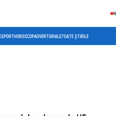
N
E
SPORT
HOROSCOP
ADVERTORIALE
TOATE ȘTIRILE