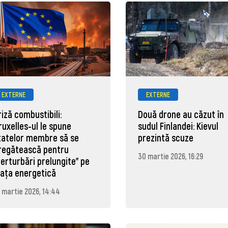
EXTERNE
EXTERNE
riză combustibili:
Două drone au căzut în
ruxelles-ul le spune
sudul Finlandei: Kievul
tatelor membre să se
prezintă scuze
regătească pentru
30 martie 2026, 16:29
perturbări prelungite" pe
iața energetică
 martie 2026, 14:44