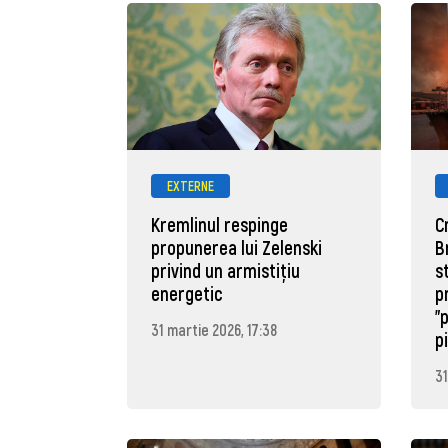
EXTERNE
Kremlinul respinge
C
propunerea lui Zelenski
B
privind un armistițiu
s
energetic
p
"
31 martie 2026, 17:38
p
31