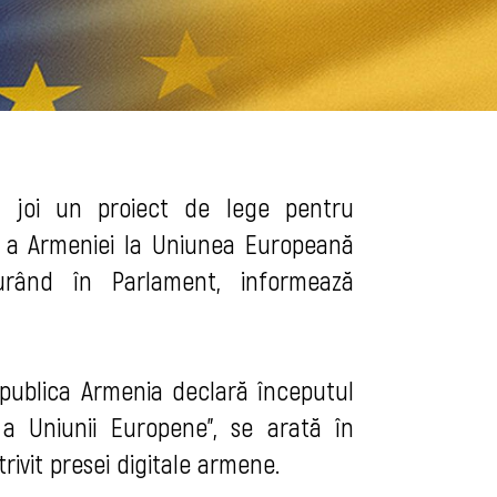
t joi un proiect de lege pentru
 a Armeniei la Uniunea Europeană
urând în Parlament, informează
epublica Armenia declară începutul
 Uniunii Europene", se arată în
ivit presei digitale armene.