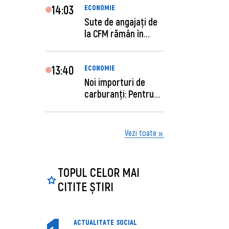
14:03
ECONOMIE
Sute de angajaţi de
la CFM rămân în
concediu forţat....
13:40
ECONOMIE
Noi importuri de
carburanți: Pentru
câte zile sunt su...
Vezi toate
TOPUL CELOR MAI
CITITE ȘTIRI
ACTUALITATE
SOCIAL