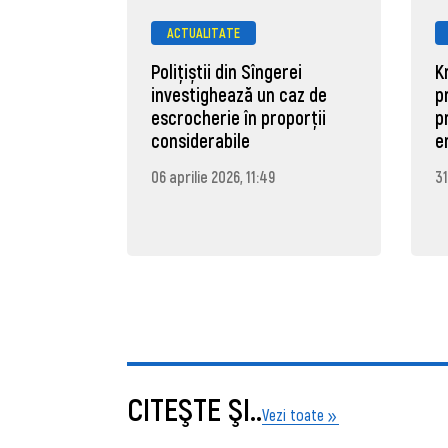
ACTUALITATE
Polițiștii din Sîngerei
K
investighează un caz de
p
escrocherie în proporții
p
considerabile
e
06 aprilie 2026, 11:49
31
CITEŞTE ŞI..
Vezi toate