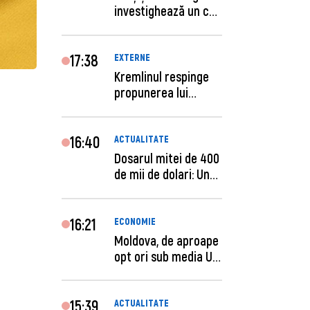
investighează un caz
de escro...
17:38
EXTERNE
Kremlinul respinge
propunerea lui
Zelenski privind un...
16:40
ACTUALITATE
Dosarul mitei de 400
de mii de dolari: Un
procuror și...
16:21
ECONOMIE
Moldova, de aproape
opt ori sub media UE
la costul mu...
15:39
ACTUALITATE