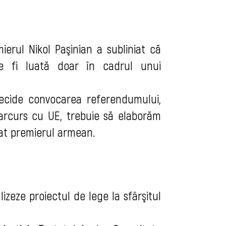
ierul Nikol Paşinian a subliniat că
e fi luată doar în cadrul unui
decide convocarea referendumului,
arcurs cu UE, trebuie să elaborăm
iat premierul armean.
zeze proiectul de lege la sfârşitul