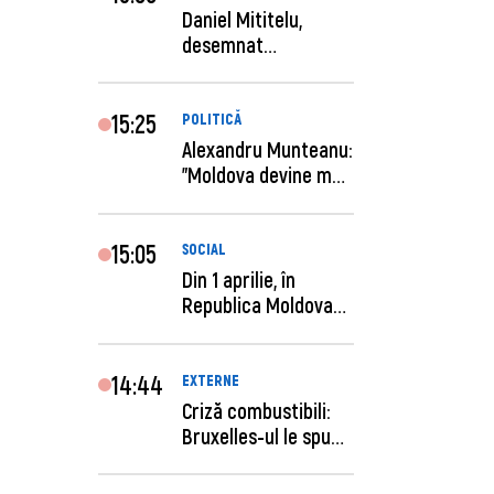
Daniel Mititelu,
desemnat
câștigător al
concursului p...
15:25
POLITICĂ
Alexandru Munteanu:
"Moldova devine mai
previzibilă ș...
15:05
SOCIAL
Din 1 aprilie, în
Republica Moldova
este anunţată per...
14:44
EXTERNE
Criză combustibili:
Bruxelles-ul le spune
statelor me...