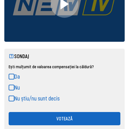
SONDAJ
Ești mulțumit de valoarea compensației la căldură?
Da
Nu
Nu știu/nu sunt decis
VOTEAZĂ