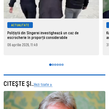
ACTUALITATE
Polițiștii din Sîngerei investighează un caz de
K
escrocherie în proporții considerabile
a
06 aprilie 2026, 11:49
3
CITEŞTE ŞI..
Vezi toate