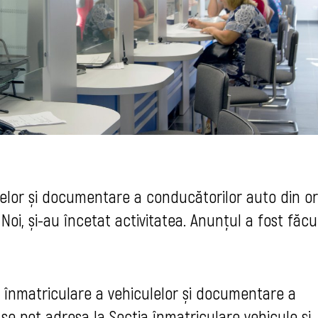
lelor și documentare a conducătorilor auto din o
 Noi, și-au încetat activitatea. Anunțul a fost făcu
r de înmatriculare a vehiculelor și documentare a
se pot adresa la Secţia înmatriculare vehicule şi