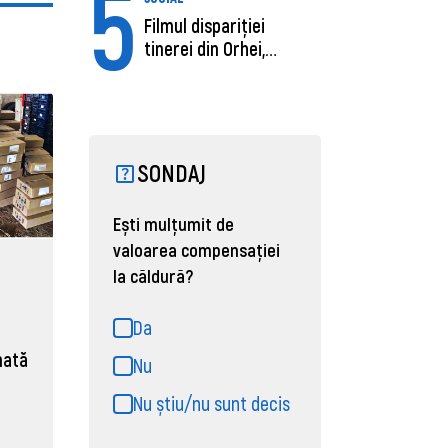
5
Filmul dispariției
tinerei din Orhei,
găsită moartă....
SONDAJ
Ești mulțumit de
valoarea compensației
la căldură?
Da
nată
Nu
Nu știu/nu sunt decis