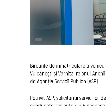
Birourile de înmatriculare a vehicu
Vulcănești și Varnița, raionul Anenii
de Agenția Servicii Publice (ASP).
Potrivit ASP, solicitanții serviciilo
conducătorilor auto din Vulcănești 