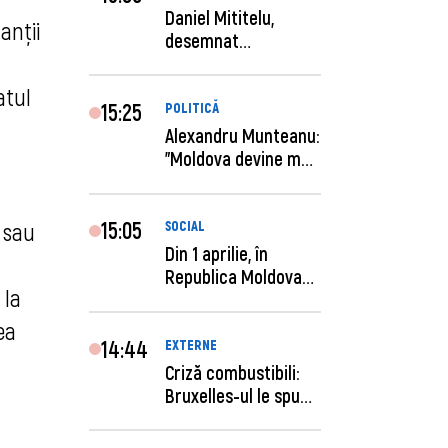
Daniel Mititelu,
anții
desemnat
câștigător al
concursului p...
atul
15:25
POLITICĂ
Alexandru Munteanu:
"Moldova devine mai
previzibilă ș...
15:05
 sau
SOCIAL
Din 1 aprilie, în
Republica Moldova
 la
este anunţată per...
ea
14:44
EXTERNE
Criză combustibili:
Bruxelles-ul le spune
statelor me...