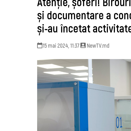
Atenție, șoferi! Birour
și documentare a condu
și-au încetat activitat
15 mai 2024, 11:37
NewTV.md