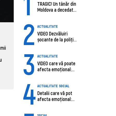
1
TRAGIC! Un tânăr din
Moldova a decedat
în SUA, după c...
2
ACTUALITATE
ECONOMIE
ACTUAL
VIDEO Dezvăluiri
șocante de la poliție,
Moldova, de aproape opt ori
Daniel 
despre șoferu...
sub media UE la costul
câștigă
 mii
3
muncii pe ora
pentru 
ACTUALITATE
al ANRE
au
31 martie 2026, 16:21
VIDEO care vă poate
31 martie
afecta emoțional:
Ana-Maria Guja,...
4
ACTUALITATE
SOCIAL
Detalii care vă pot
afecta emoțional:
Care ar fi cauz...
SOCIAL