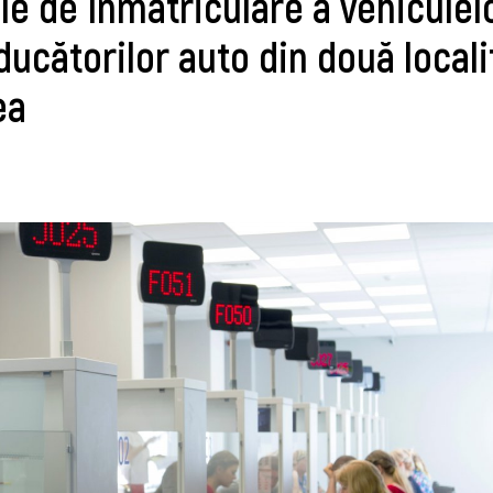
ile de înmatriculare a vehiculel
cătorilor auto din două locali
ea