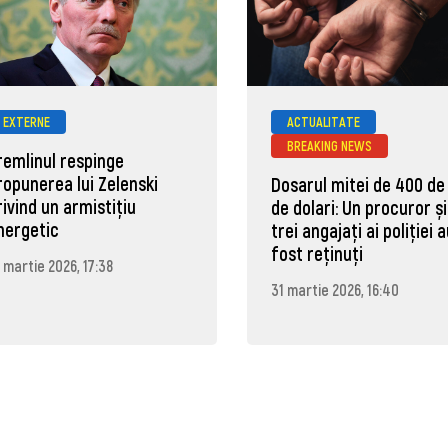
EXTERNE
ACTUALITATE
BREAKING NEWS
remlinul respinge
ropunerea lui Zelenski
Dosarul mitei de 400 de
rivind un armistițiu
de dolari: Un procuror și
nergetic
trei angajați ai poliției 
fost reținuți
 martie 2026, 17:38
31 martie 2026, 16:40