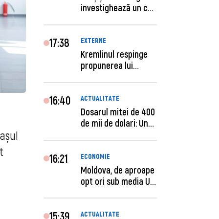
investighează un caz
de escro...
17:38
EXTERNE
Kremlinul respinge
propunerea lui
Zelenski privind un...
16:40
ACTUALITATE
Dosarul mitei de 400
de mii de dolari: Un
rașul
procuror și...
t
16:21
ECONOMIE
Moldova, de aproape
opt ori sub media UE
la costul mu...
15:39
ACTUALITATE