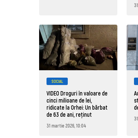
31
SOCIAL
VIDEO Droguri în valoare de
A
cinci milioane de lei,
s
ridicate la Orhei: Un bărbat
d
de 63 de ani, reţinut
31
31 martie 2026, 10:04