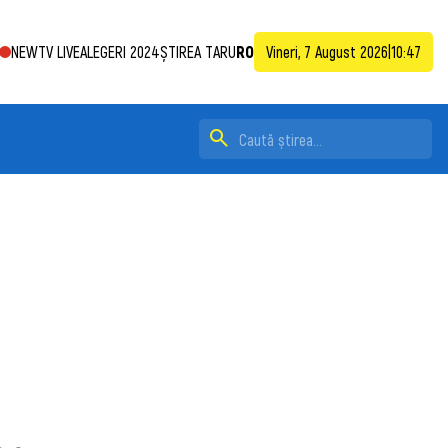
NEWTV LIVE
ALEGERI 2024
ȘTIREA TA
RU
RO
Vineri, 7 August 2026
|
10:48