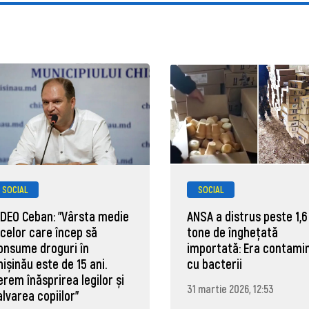
SOCIAL
SOCIAL
IDEO Ceban: "Vârsta medie
ANSA a distrus peste 1,6
 celor care încep să
tone de înghețată
onsume droguri în
importată: Era contami
hișinău este de 15 ani.
cu bacterii
erem înăsprirea legilor și
31 martie 2026, 12:53
alvarea copiilor"