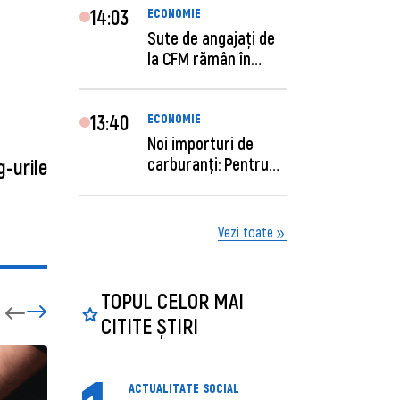
14:03
ECONOMIE
Sute de angajaţi de
la CFM rămân în
concediu forţat....
13:40
ECONOMIE
Noi importuri de
carburanți: Pentru
g-urile
câte zile sunt su...
Vezi toate
TOPUL CELOR MAI
CITITE ȘTIRI
ACTUALITATE
SOCIAL