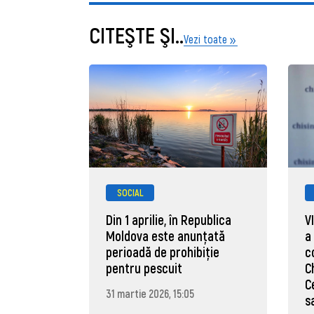
CITEŞTE ŞI..
Vezi toate
SOCIAL
Din 1 aprilie, în Republica
V
Moldova este anunţată
a
perioadă de prohibiţie
c
pentru pescuit
C
C
31 martie 2026, 15:05
s