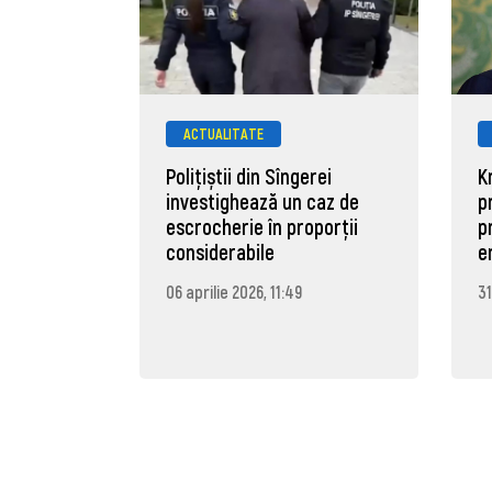
ACTUALITATE
Polițiștii din Sîngerei
K
investighează un caz de
p
escrocherie în proporții
p
considerabile
e
06 aprilie 2026, 11:49
31