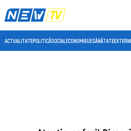
ACTUALITATE
POLITICĂ
SOCIAL
ECONOMIE
UE
SĂNĂTATE
EXTERN