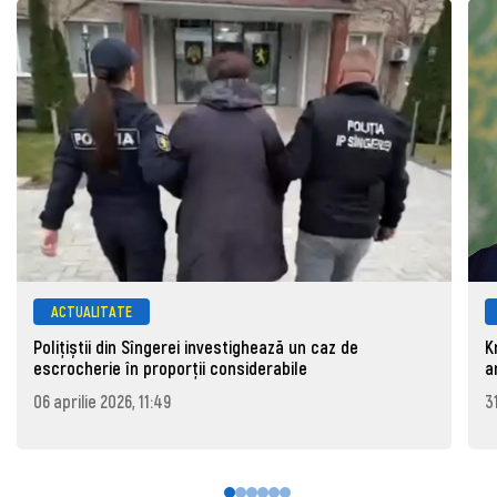
ACTUALITATE
Polițiștii din Sîngerei investighează un caz de
K
escrocherie în proporții considerabile
a
06 aprilie 2026, 11:49
3