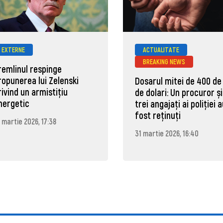
EXTERNE
ACTUALITATE
BREAKING NEWS
remlinul respinge
ropunerea lui Zelenski
Dosarul mitei de 400 de
rivind un armistițiu
de dolari: Un procuror și
nergetic
trei angajați ai poliției 
fost reținuți
 martie 2026, 17:38
31 martie 2026, 16:40