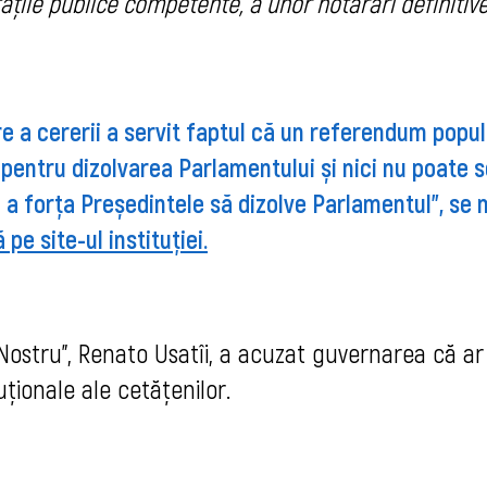
tățile publice competente, a unor hotărâri definitive
e a cererii a servit faptul că un referendum popul
 pentru dizolvarea Parlamentului și nici nu poate s
 a forța Președintele să dizolve Parlamentul”, se 
pe site-ul instituției.
 Nostru”, Renato Usatîi, a acuzat guvernarea că ar
ționale ale cetățenilor.