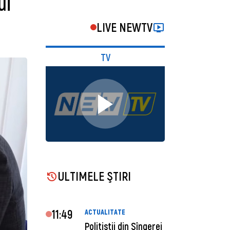
ui
LIVE NEWTV
TV
ULTIMELE ŞTIRI
11:49
ACTUALITATE
Polițiștii din Sîngerei