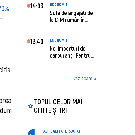
14:03
ECONOMIE
 70%
Sute de angajaţi de
 –
la CFM rămân în
concediu forţat....
13:40
ECONOMIE
Noi importuri de
carburanți: Pentru
câte zile sunt su...
izia
Vezi toate
rarea
TOPUL CELOR MAI
CITITE ȘTIRI
endum
ACTUALITATE
SOCIAL