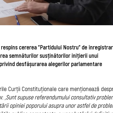
 respins cererea ”Partidului Nostru” de înregistra
rea semnăturilor susținătorilor inițierii unui
privind desfășurarea alegerilor parlamentare
rile Curții Constituționale care menționează desp
v:
„Sunt supuse referendumului consultativ proble
tării opiniei poporului asupra unor astfel de probl