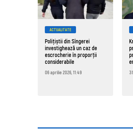
ACTUALITATE
Polițiștii din Sîngerei
K
investighează un caz de
p
escrocherie în proporții
p
considerabile
e
06 aprilie 2026, 11:49
31