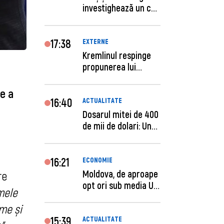
investighează un caz
de escro...
17:38
EXTERNE
Kremlinul respinge
propunerea lui
Zelenski privind un...
re a
16:40
ACTUALITATE
Dosarul mitei de 400
de mii de dolari: Un
procuror și...
16:21
ECONOMIE
Moldova, de aproape
re
opt ori sub media UE
mele
la costul mu...
eme și
15:39
ACTUALITATE