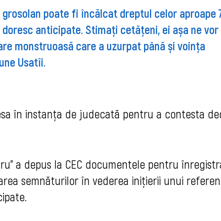
 grosolan poate fi încălcat dreptul celor aproape
 doresc anticipate. Stimați cetățeni, ei așa ne vor
nare monstruoasă care a uzurpat până și voința
une Usatîi.
esa în instanța de judecată pentru a contesta dec
stru” a depus la CEC documentele pentru înregist
tarea semnăturilor în vederea inițierii unui refer
cipate.