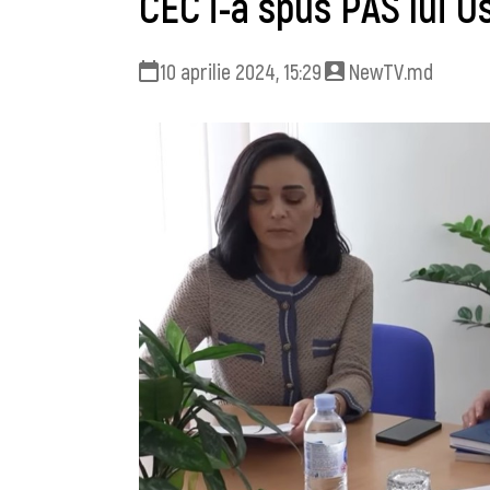
CEC i-a spus PAS lui Us
10 aprilie 2024, 15:29
NewTV.md