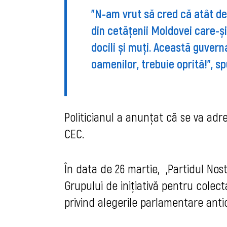
”N-am vrut să cred că atât de
din cetățenii Moldovei care-și
docili și muți. Această guver
oamenilor, trebuie oprită!”, sp
Politicianul a anunțat că se va adr
CEC.
În data de 26 martie, „Partidul No
Grupului de inițiativă pentru colec
privind alegerile parlamentare anti