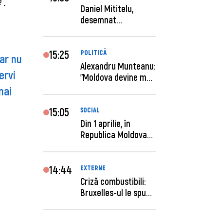
”.
Daniel Mititelu,
desemnat
câștigător al
concursului p...
15:25
POLITICĂ
ar nu
Alexandru Munteanu:
ervi
"Moldova devine mai
previzibilă ș...
mai
15:05
SOCIAL
Din 1 aprilie, în
Republica Moldova
este anunţată per...
14:44
EXTERNE
Criză combustibili:
Bruxelles-ul le spune
statelor me...