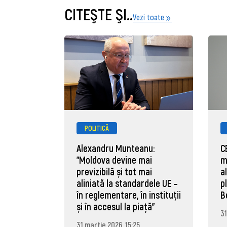
CITEŞTE ŞI..
Vezi toate
POLITICĂ
Alexandru Munteanu:
C
"Moldova devine mai
m
previzibilă și tot mai
a
aliniată la standardele UE –
p
în reglementare, în instituții
B
și în accesul la piață"
31
31 martie 2026, 15:25