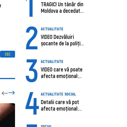
1
TRAGIC! Un tânăr din
v
Moldova a decedat
în SUA, după c...
2
ACTUALITATE
VIDEO Dezvăluiri
șocante de la poliție,
despre șoferu...
3
CEC
ACTUALITATE
VIDEO care vă poate
afecta emoțional:
Ana-Maria Guja,...
4
ACTUALITATE
SOCIAL
Detalii care vă pot
afecta emoțional:
Care ar fi cauz...
SOCIAL