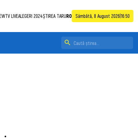
EWTV LIVE
ALEGERI 2024
ȘTIREA TA
RU
RO
Sâmbătă, 8 August 2026
|
16:50