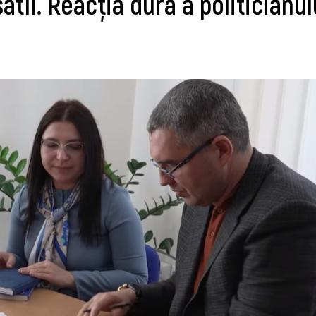
atîi. Reacția dură a politicianul