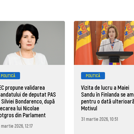
POLITICĂ
POLITICĂ
EC propune validarea
Vizita de lucru a Maiei
andatului de deputat PAS
Sandu în Finlanda se a
l Silviei Bondarenco, după
pentru o dată ulterioară
lecarea lui Nicolae
Motivul
otgros din Parlament
31 martie 2026, 10:51
 martie 2026, 12:17