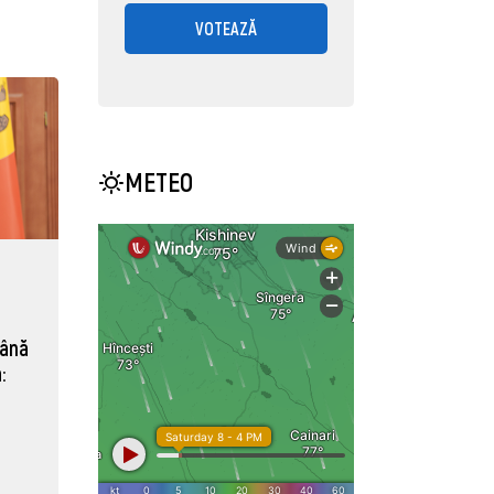
VOTEAZĂ
METEO
mână
: