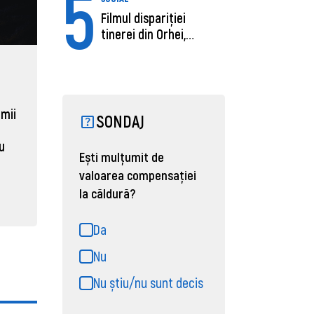
5
Filmul dispariției
tinerei din Orhei,
găsită moartă....
ECONOMIE
ACTUAL
Moldova, de aproape opt ori
Daniel 
sub media UE la costul
câștigă
 mii
SONDAJ
muncii pe ora
pentru 
al ANRE
au
31 martie 2026, 16:21
Ești mulțumit de
31 martie
valoarea compensației
la căldură?
Da
Nu
Nu știu/nu sunt decis