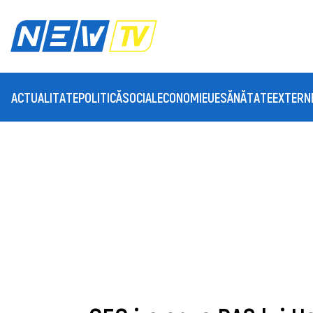
ACTUALITATE
POLITICĂ
SOCIAL
ECONOMIE
UE
SĂNĂTATE
EXTERN