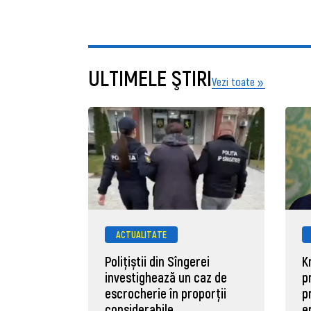
ULTIMELE ŞTIRI
Vezi toate
ACTUALITATE
Polițiștii din Sîngerei
K
investighează un caz de
p
escrocherie în proporții
p
considerabile
e