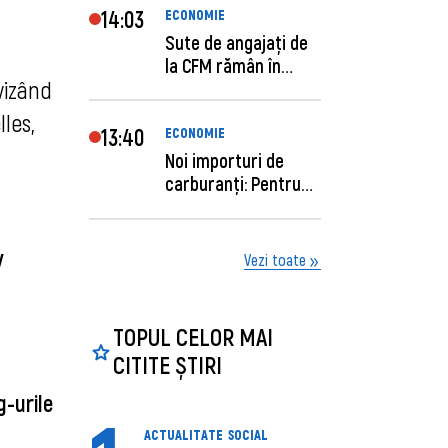
14:03
ECONOMIE
Sute de angajaţi de
la CFM rămân în
vizând
concediu forţat....
lles,
13:40
ECONOMIE
Noi importuri de
carburanți: Pentru
câte zile sunt su...
iv
Vezi toate
TOPUL CELOR MAI
CITITE ȘTIRI
g-urile
ACTUALITATE
SOCIAL