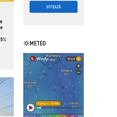
VOTEAZĂ
re
de
35%
METEO