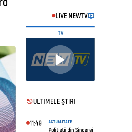
ro
LIVE NEWTV
TV
ULTIMELE ŞTIRI
11:49
ACTUALITATE
Polițiștii din Sîngerei