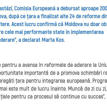
stăzi, Comisia Europeană a debursat aproape 20
va, după ce țara a finalizat alte 24 de reforme di
ștere. Acest lucru confirmă că Moldova nu doar ob
ntre cele mai performante state în implementarea
derare", a declarat Marta Kos.
ie pentru a avansa în reformele de aderare la Un
portunitate importantă de a promova schimbări re
a pregăti țara pentru integrarea europeană. Progre
 mai este mult de lucru înainte. Muncă de zi cu zi,
nțiale pentru ca procesul să continue cu succes",