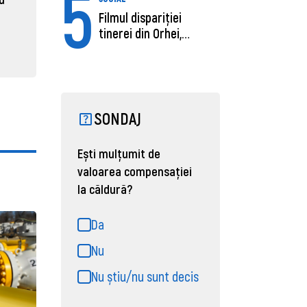
5
31 martie 2026, 16:21
Filmul dispariției
31 martie
tinerei din Orhei,
găsită moartă....
SONDAJ
Ești mulțumit de
valoarea compensației
la căldură?
Da
Nu
Nu știu/nu sunt decis