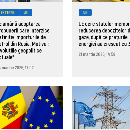
EXTERNE
UE
UE
E amână adoptarea
UE cere statelor memb
ropunerii care interzice
reducerea depozitelor 
efinitiv importurile de
gaze, după ce prețurile
etrol din Rusia. Motivul:
energiei au crescut cu 
Evoluțiile geopolitice
21 martie 2026, 14:58
ctuale"
 martie 2026, 17:02