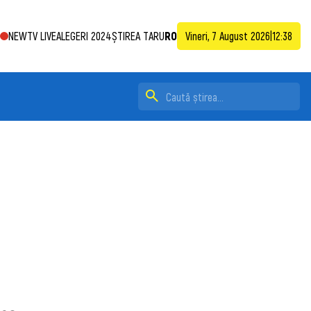
NEWTV LIVE
ALEGERI 2024
ȘTIREA TA
RU
RO
Vineri, 7 August 2026
|
12:38