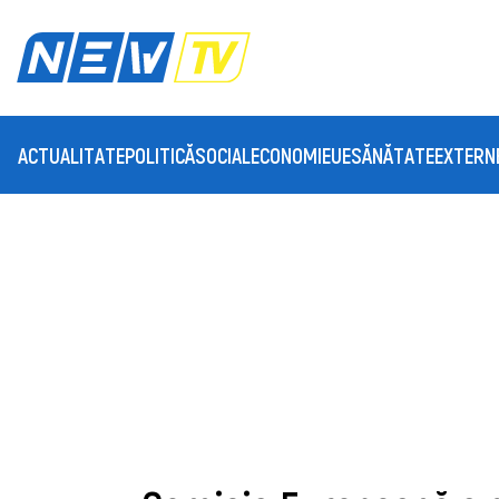
ACTUALITATE
POLITICĂ
SOCIAL
ECONOMIE
UE
SĂNĂTATE
EXTERN