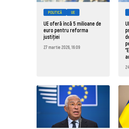
POLITICĂ
UE
UE oferă încă 5 milioane de
U
euro pentru reforma
p
justiției
d
p
27 martie 2026, 16:09
"
a
24