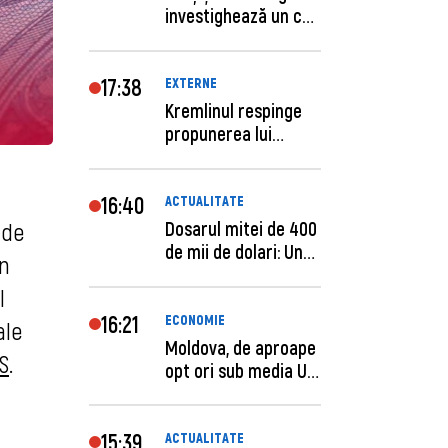
investighează un caz
de escro...
17:38
EXTERNE
Kremlinul respinge
propunerea lui
Zelenski privind un...
16:40
ACTUALITATE
Dosarul mitei de 400
 de
de mii de dolari: Un
în
procuror și...
l
16:21
ECONOMIE
ale
Moldova, de aproape
S
.
opt ori sub media UE
la costul mu...
15:39
ACTUALITATE