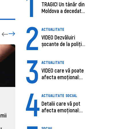
1
TRAGIC! Un tânăr din
Moldova a decedat
în SUA, după c...
2
ACTUALITATE
VIDEO Dezvăluiri
șocante de la poliție,
despre șoferu...
3
ACTUALITATE
VIDEO care vă poate
afecta emoțional:
Ana-Maria Guja,...
4
ACTUALITATE
SOCIAL
ECONOMIE
ACTUAL
Detalii care vă pot
Moldova, de aproape opt ori
Daniel 
afecta emoțional:
sub media UE la costul
câștigă
 mii
Care ar fi cauz...
muncii pe ora
pentru 
al ANRE
au
SOCIAL