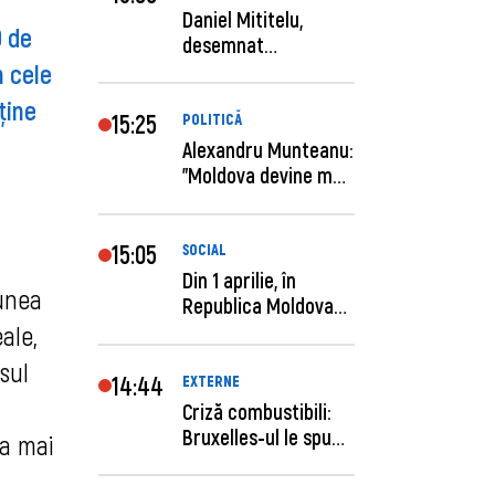
Daniel Mititelu,
0 de
desemnat
n cele
câștigător al
concursului p...
ține
15:25
POLITICĂ
Alexandru Munteanu:
"Moldova devine mai
previzibilă ș...
15:05
SOCIAL
Din 1 aprilie, în
iunea
Republica Moldova
este anunţată per...
ale,
sul
14:44
EXTERNE
Criză combustibili:
Bruxelles-ul le spune
 a mai
statelor me...