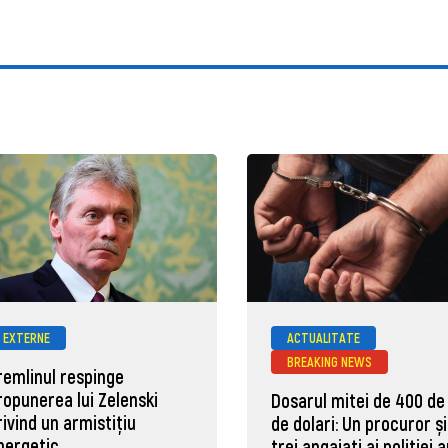
EXTERNE
ACTUALITATE
BREAKING NEWS
remlinul respinge
ropunerea lui Zelenski
Dosarul mitei de 400 de
rivind un armistițiu
de dolari: Un procuror și
nergetic
trei angajați ai poliției 