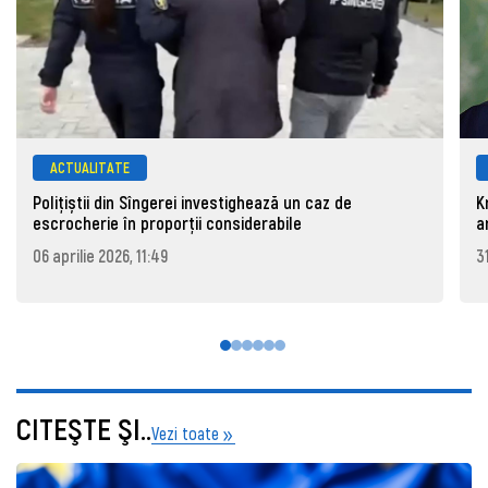
ACTUALITATE
Polițiștii din Sîngerei investighează un caz de
K
escrocherie în proporții considerabile
a
06 aprilie 2026, 11:49
3
CITEŞTE ŞI..
Vezi toate