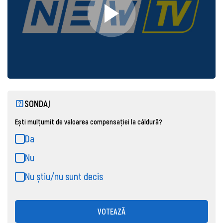
SONDAJ
Ești mulțumit de valoarea compensației la căldură?
Da
Nu
Nu știu/nu sunt decis
VOTEAZĂ