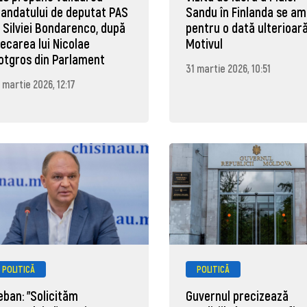
andatului de deputat PAS
Sandu în Finlanda se a
l Silviei Bondarenco, după
pentru o dată ulterioară
lecarea lui Nicolae
Motivul
otgros din Parlament
31 martie 2026, 10:51
 martie 2026, 12:17
POLITICĂ
POLITICĂ
eban: "Solicităm
Guvernul precizează