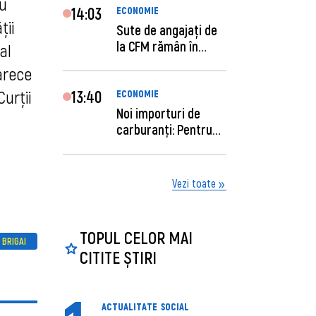
ru
14:03
ECONOMIE
ții
Sute de angajaţi de
la CFM rămân în
al
concediu forţat....
arece
urții
13:40
ECONOMIE
Noi importuri de
carburanți: Pentru
câte zile sunt su...
Vezi toate
TOPUL CELOR MAI
 BRIGAI
CITITE ȘTIRI
ACTUALITATE
SOCIAL