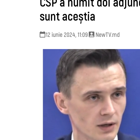
CSP a numit doi adjunc
sunt aceștia
12 iunie 2024, 11:09
NewTV.md