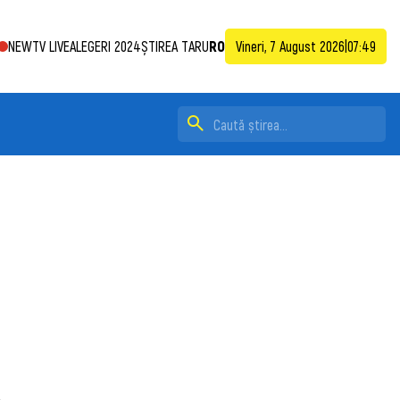
NEWTV LIVE
ALEGERI 2024
ȘTIREA TA
RU
RO
Vineri, 7 August 2026
|
07:49