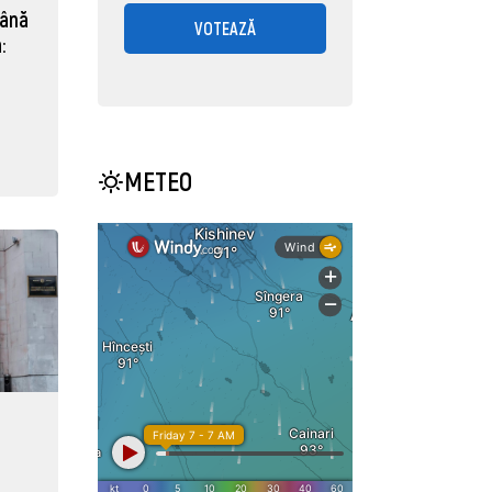
mână
VOTEAZĂ
:
METEO