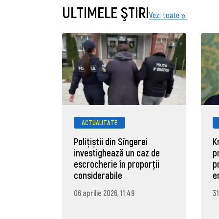
ULTIMELE ŞTIRI
Vezi toate
ACTUALITATE
Polițiștii din Sîngerei
K
investighează un caz de
p
escrocherie în proporții
p
considerabile
e
06 aprilie 2026, 11:49
31