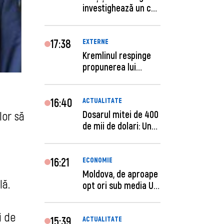
investighează un caz
de escro...
17:38
EXTERNE
Kremlinul respinge
propunerea lui
Zelenski privind un...
16:40
ACTUALITATE
Dosarul mitei de 400
lor să
de mii de dolari: Un
procuror și...
16:21
ECONOMIE
Moldova, de aproape
lă.
opt ori sub media UE
la costul mu...
i de
15:39
ACTUALITATE