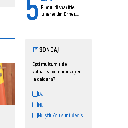
5
Filmul dispariției
tinerei din Orhei,
găsită moartă....
SONDAJ
Ești mulțumit de
valoarea compensației
la căldură?
Da
Nu
Nu știu/nu sunt decis