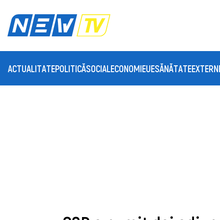
ACTUALITATE
POLITICĂ
SOCIAL
ECONOMIE
UE
SĂNĂTATE
EXTERN