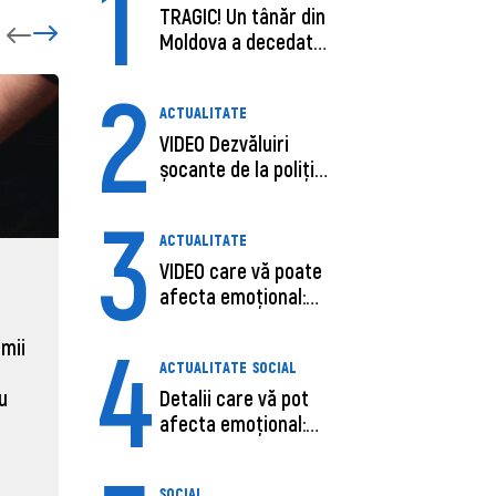
1
TRAGIC! Un tânăr din
Moldova a decedat
în SUA, după c...
2
ACTUALITATE
VIDEO Dezvăluiri
șocante de la poliție,
despre șoferu...
3
ACTUALITATE
VIDEO care vă poate
ECONOMIE
ACTUAL
afecta emoțional:
Moldova, de aproape opt ori
Daniel 
Ana-Maria Guja,...
4
sub media UE la costul
câștigă
 mii
ACTUALITATE
SOCIAL
muncii pe ora
pentru 
al ANRE
Detalii care vă pot
au
31 martie 2026, 16:21
afecta emoțional:
31 martie
Care ar fi cauz...
SOCIAL