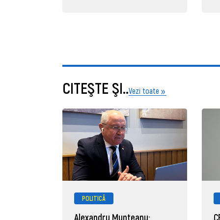
CITEŞTE ŞI..
Vezi toate
POLITICĂ
Alexandru Munteanu:
C