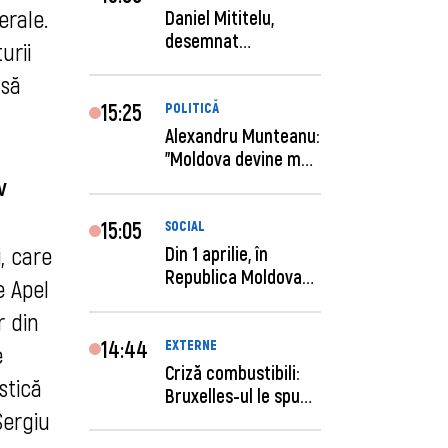
erale.
Daniel Mititelu,
desemnat
urii
câștigător al
 să
concursului p...
15:25
POLITICĂ
Alexandru Munteanu:
"Moldova devine mai
previzibilă ș...
v
15:05
SOCIAL
, care
Din 1 aprilie, în
Republica Moldova
e Apel
este anunţată per...
r din
14:44
EXTERNE
e
Criză combustibili:
stică
Bruxelles-ul le spune
Sergiu
statelor me...