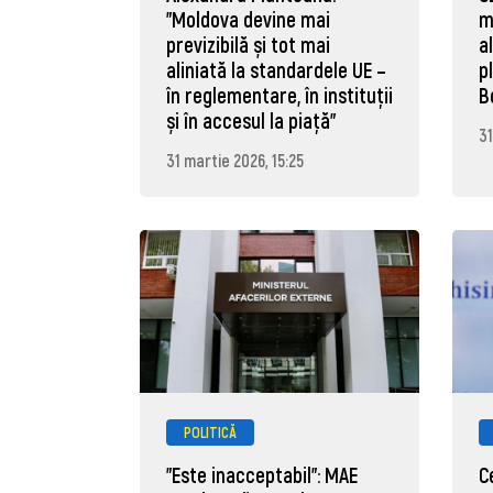
"Moldova devine mai
m
previzibilă și tot mai
a
aliniată la standardele UE –
p
în reglementare, în instituții
B
și în accesul la piață"
31
31 martie 2026, 15:25
POLITICĂ
"Este inacceptabil": MAE
C