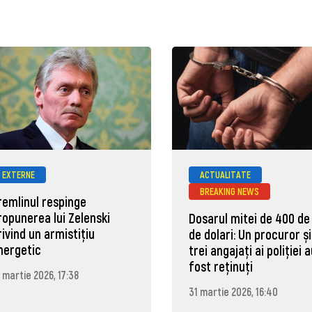
EXTERNE
ACTUALITATE
BREAKING NEWS
remlinul respinge
ropunerea lui Zelenski
Dosarul mitei de 400 de
rivind un armistițiu
de dolari: Un procuror și
nergetic
trei angajați ai poliției 
fost reținuți
 martie 2026, 17:38
31 martie 2026, 16:40