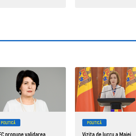
POLITICĂ
POLITICĂ
EC propune validarea
Vizita de lucru a Maiei