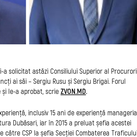
a solicitat astăzi Consiliului Superior al Procurori
cți ai săi – Sergiu Rusu și Sergiu Brigai. Forul
 și le-a aprobat, scrie
ZVON.MD
.
xperiență, inclusiv 15 ani de experiență manageria
ura Dubăsari, iar în 2015 a preluat șefia acestei
 de către CSP la șefia Secției Combaterea Traficulu