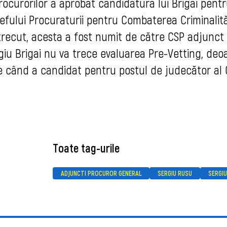
 Procurorilor a aprobat candidatura lui Brigai pent
șefului Procuraturii pentru Combaterea Criminalită
trecut, acesta a fost numit de către CSP adjunct 
giu B
rigai nu va trece evaluarea Pre-Vetting, deo
e când a candidat pentru postul de judecător al C
Toate tag-urile
ADJUNCTI PROCUROR GENERAL
SERGIU RUSU
SERGIU