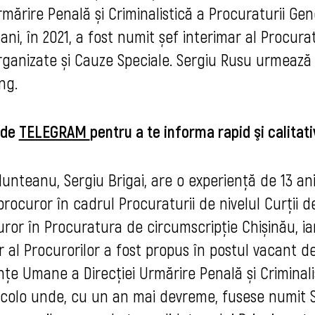
mărire Penală și Criminalistică a Procuraturii Gen
ni, în 2021, a fost numit șef interimar al Procurat
rganizate și Cauze Speciale. Sergiu Rusu urmează
ng.
 de
TELEGRAM
pentru a te informa rapid şi calitati
Munteanu, Sergiu Brigai, are o experiență de 13 ani
rocuror în cadrul Procuraturii de nivelul Curții d
uror în Procuratura de circumscripție Chișinău, ia
or al Procurorilor a fost propus în postul vacant d
nțe Umane a Direcției Urmărire Penală și Criminali
 acolo unde, cu un an mai devreme, fusese numit 