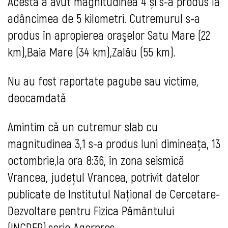
Acesta a avut magnitudinea 4 și s-a produs la
adâncimea de 5 kilometri. Cutremurul s-a
produs în apropierea oraşelor Satu Mare (22
km),Baia Mare (34 km),Zalău (55 km).
Nu au fost raportate pagube sau victime,
deocamdatǎ
Amintim cǎ un cutremur slab cu
magnitudinea 3,1 s-a produs luni dimineaţa, 13
octombrie,la ora 8:36, în zona seismică
Vrancea, judeţul Vrancea, potrivit datelor
publicate de Institutul Naţional de Cercetare-
Dezvoltare pentru Fizica Pământului
(INCDFP),scrie Agerpres.