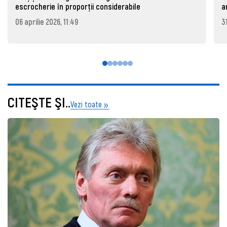
escrocherie în proporții considerabile
a
06 aprilie 2026, 11:49
3
CITEŞTE ŞI..
Vezi toate