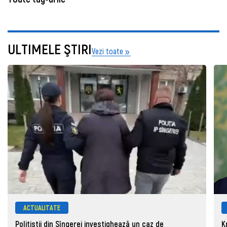
ULTIMELE ŞTIRI
Vezi toate
ACTUALITATE
Polițiștii din Sîngerei investighează un caz de
K