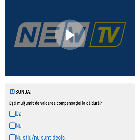
SONDAJ
Ești mulțumit de valoarea compensației la căldură?
Da
Nu
Nu știu/nu sunt decis