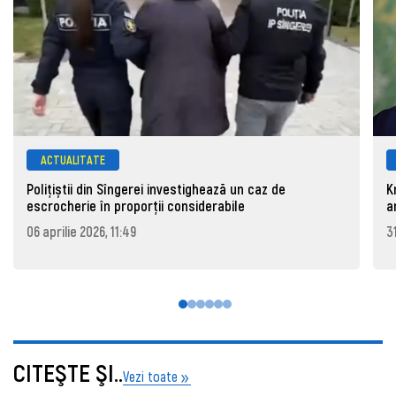
ACTUALITATE
Polițiștii din Sîngerei investighează un caz de
K
escrocherie în proporții considerabile
a
06 aprilie 2026, 11:49
3
CITEŞTE ŞI..
Vezi toate