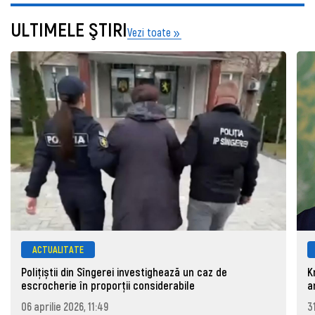
ULTIMELE ŞTIRI
Vezi toate
ACTUALITATE
Polițiștii din Sîngerei investighează un caz de
K
escrocherie în proporții considerabile
a
06 aprilie 2026, 11:49
3