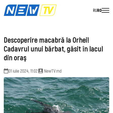
RU
RO
Descoperire macabră la Orhei!
Cadavrul unui bărbat, găsit în lacul
din oraş
01 iulie 2024, 11:02
NewTV.md