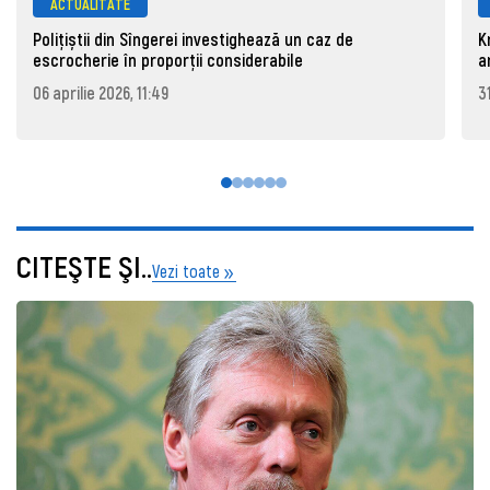
ACTUALITATE
Polițiștii din Sîngerei investighează un caz de
K
escrocherie în proporții considerabile
a
06 aprilie 2026, 11:49
3
CITEŞTE ŞI..
Vezi toate